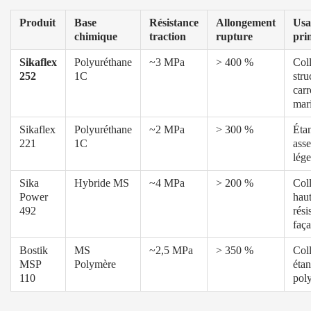
Produit
Base
Résistance
Allongement
Usa
chimique
traction
rupture
pri
Sikaflex
Polyuréthane
~3 MPa
> 400 %
Col
252
1C
stru
carr
mar
Sikaflex
Polyuréthane
~2 MPa
> 300 %
Étan
221
1C
ass
lége
Sika
Hybride MS
~4 MPa
> 200 %
Col
Power
hau
492
rési
faç
Bostik
MS
~2,5 MPa
> 350 %
Col
MSP
Polymère
étan
110
pol