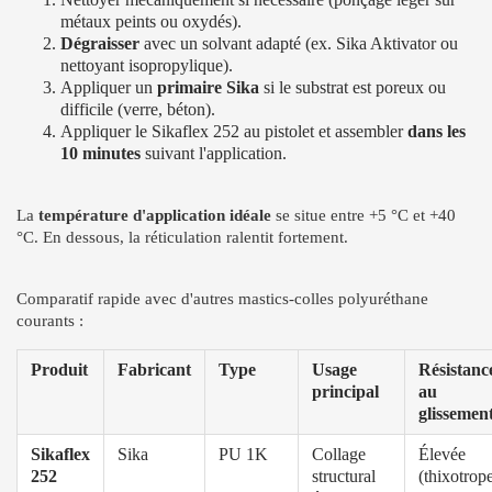
métaux peints ou oxydés).
Dégraisser
avec un solvant adapté (ex. Sika Aktivator ou
nettoyant isopropylique).
Appliquer un
primaire Sika
si le substrat est poreux ou
difficile (verre, béton).
Appliquer le Sikaflex 252 au pistolet et assembler
dans les
10 minutes
suivant l'application.
La
température d'application idéale
se situe entre +5 °C et +40
°C. En dessous, la réticulation ralentit fortement.
Comparatif rapide avec d'autres mastics-colles polyuréthane
courants :
Produit
Fabricant
Type
Usage
Résistanc
principal
au
glissemen
Sikaflex
Sika
PU 1K
Collage
Élevée
252
structural
(thixotrop