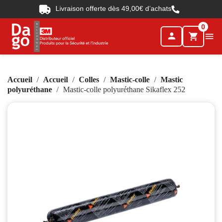
Livraison offerte dès 49,00€ d’achats
0
person

shopping_cart
Accueil
Accueil
Colles
Mastic-colle
Mastic
polyuréthane
Mastic-colle polyuréthane Sikaflex 252