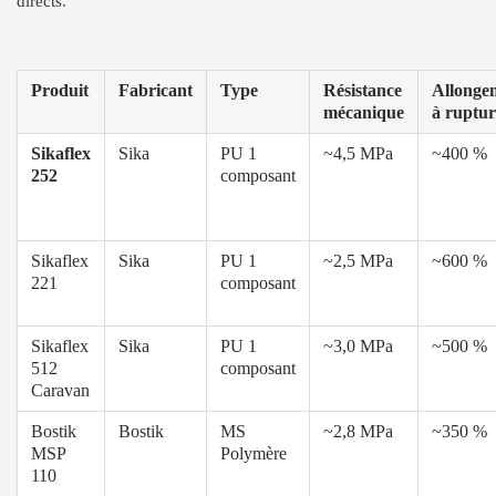
directs.
Produit
Fabricant
Type
Résistance
Allonge
mécanique
à ruptur
Sikaflex
Sika
PU 1
~4,5 MPa
~400 %
252
composant
Sikaflex
Sika
PU 1
~2,5 MPa
~600 %
221
composant
Sikaflex
Sika
PU 1
~3,0 MPa
~500 %
512
composant
Caravan
Bostik
Bostik
MS
~2,8 MPa
~350 %
MSP
Polymère
110