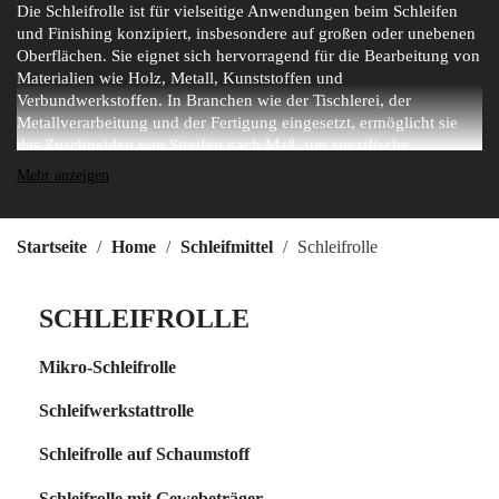
Die Schleifrolle ist für vielseitige Anwendungen beim Schleifen
und Finishing konzipiert, insbesondere auf großen oder unebenen
Oberflächen. Sie eignet sich hervorragend für die Bearbeitung von
Materialien wie Holz, Metall, Kunststoffen und
Verbundwerkstoffen. In Branchen wie der Tischlerei, der
Metallverarbeitung und der Fertigung eingesetzt, ermöglicht sie
das Zuschneiden von Streifen nach Maß, um spezifische
Anforderungen zu erfüllen. Diese Rolle bietet eine konstante
Mehr anzeigen
Leistung und gleichmäßigen Verschleiß und gewährleistet
professionelle Ergebnisse bei der Anpassung an verschiedene
Handwerkzeuge oder automatische Maschinen.
Startseite
Home
Schleifmittel
Schleifrolle
SCHLEIFROLLE
Mikro-Schleifrolle
Schleifwerkstattrolle
Schleifrolle auf Schaumstoff
Schleifrolle mit Gewebeträger