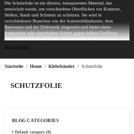
Die Schutzfolie ist ein dünnes, transparentes Material, das
entwickelt wurde, um verschiedene Oberflächen vor Kratzern,
Stößen, Staub und Schmutz zu schützen. Sie wird in
verschiedenen Branchen wie der Automobilindustrie, dem
Bauwesen und der Elektronik eingesetzt und bietet einen
temporären oder dauerhaften Schutz gegen äußere Einflüsse,
während die Sichtbarkeit oder das Aussehen der geschützten
Oberfläche erhalten bleibt. Sie ist leicht aufzutragen und zu
Mehr anzeigen
entfernen und hinterlässt beim Abziehen keine Rückstände. Diese
Folie eignet sich ideal zum Schutz empfindlicher Oberflächen wie
Bildschirme, Karosserien, Fenster oder Metallteile während des
Startseite
Home
Klebebänder
Schutzfolie
Transports, der Installation oder der Handhabung.
SCHUTZFOLIE
BLOG CATEGORIES
Default category (0)