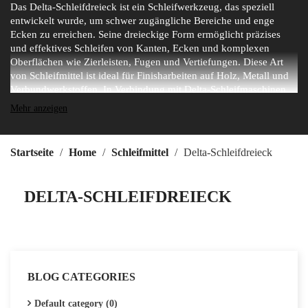
Das Delta-Schleifdreieck ist ein Schleifwerkzeug, das speziell
entwickelt wurde, um schwer zugängliche Bereiche und enge
Ecken zu erreichen. Seine dreieckige Form ermöglicht präzises
und effektives Schleifen von Kanten, Ecken und komplexen
Oberflächen wie Zierleisten, Fugen und Vertiefungen. Diese Art
von Schleifmittel ist ideal für Finisharbeiten auf Holz, Metall und
Verbundwerkstoffen. In Verbindung mit Delta-Schleifmaschinen
verwendet, bietet das Schleifdreieck gleichmäßige Abtragung und
Mehr anzeigen
hervorragende Kontrolle, was es besonders nützlich für
Renovierungsarbeiten, Holzverarbeitung und feine Detailarbeiten
macht. Erhältlich in verschiedenen Körnungen, deckt es
Startseite
Home
Schleifmittel
Delta-Schleifdreieck
unterschiedliche Schleifbedarfe ab, von der Entfernung von
Mängeln bis zur Vorbereitung von Oberflächen für Farbe oder
Endbearbeitung.
DELTA-SCHLEIFDREIECK
BLOG CATEGORIES
Default category (0)