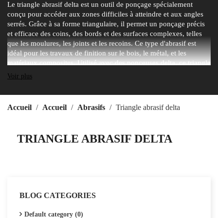
Le triangle abrasif delta est un outil de ponçage spécialement
conçu pour accéder aux zones difficiles à atteindre et aux angles
serrés. Grâce à sa forme triangulaire, il permet un ponçage précis
et efficace des coins, des bords et des surfaces complexes, telles
que les moulures, les joints et les recoins. Ce type d'abrasif est
idéal pour les travaux de finition sur le bois, le métal, et les
matériaux composites. Utilisé avec des ponceuses delta, ce triangle
abrasif assure une abrasion uniforme et un excellent contrôle, ce
Voir plus
qui le rend particulièrement utile dans les applications de
rénovation, de menuiserie et de finition de détails fins. Disponible
en plusieurs granulométries, il répond aux besoins variés de
Accueil
Accueil
Abrasifs
Triangle abrasif delta
ponçage, de l'élimination des défauts à la préparation de surfaces
pour la peinture ou la finition.
TRIANGLE ABRASIF DELTA
BLOG CATEGORIES
Default category (0)