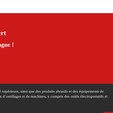
rt
gne !
 supérieure, ainsi que des produits abrasifs et des équipements de
’outillages et de machines, y compris des outils électroportatifs et