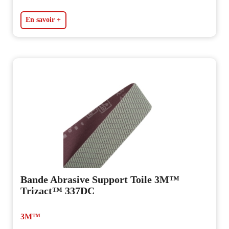
En savoir +
Bande Abrasive Support Toile 3M™
Trizact™ 337DC
3M™