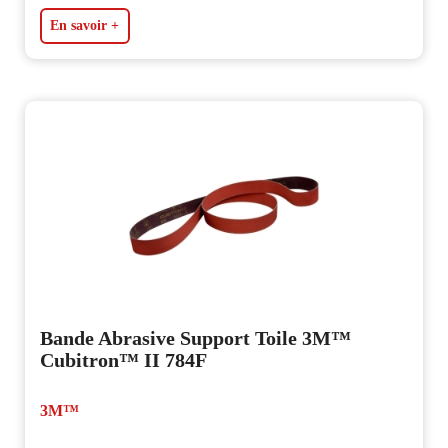
En savoir +
Bande Abrasive Support Toile 3M™
Cubitron™ II 784F
3M™