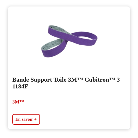
Bande Support Toile 3M™ Cubitron™ 3
1184F
3M™
En savoir +