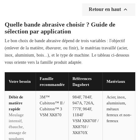

Retour en haut
Quelle bande abrasive choisir ? Guide de
sélection par application
Le bon choix de bande abrasive dépend de trois variables : l'objectif
(enlever de la matière, ébavurer, ou finir), le matériau travaillé (acier,
inox, aluminium, bois...), et le type de machine. Le tableau ci-dessous
vous oriente vers la famille produit adaptée.
Famille
Références
Votre besoin
Matériaux
recommandée
Dagobert
Débit de
3M™
984F, 784F,
Acier, inox,
matière
Cubitron™ II /
947A, 726A,
aluminium,
rapide
Cubitron™ 3
777F, 964F,
métaux
Meulage
VSM XK870
1184F
ferreux et non-
intensif,
VSM XK870F /
ferreux
ébauche,
XK870J /
arasage de
XK870X
soudures