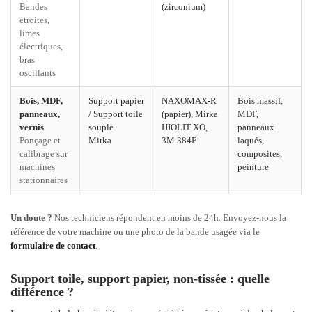
Bandes
(zirconium)
étroites,
limes
électriques,
bras
oscillants
Bois, MDF,
Support papier
NAXOMAX-R
Bois massif,
panneaux,
/ Support toile
(papier), Mirka
MDF,
vernis
souple
HIOLIT XO,
panneaux
Ponçage et
Mirka
3M 384F
laqués,
calibrage sur
composites,
machines
peinture
stationnaires
Un doute ?
Nos techniciens répondent en moins de 24h. Envoyez-nous la
référence de votre machine ou une photo de la bande usagée via le
formulaire de contact
.
Support toile, support papier, non-tissée : quelle
différence ?