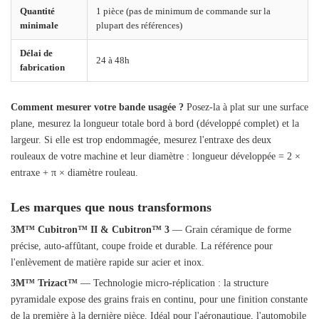
Quantité
1 pièce (pas de minimum de commande sur la
minimale
plupart des références)
Délai de
24 à 48h
fabrication
Comment mesurer votre bande usagée ?
Posez-la à plat sur une surface
plane, mesurez la longueur totale bord à bord (développé complet) et la
largeur. Si elle est trop endommagée, mesurez l'entraxe des deux
rouleaux de votre machine et leur diamètre : longueur développée = 2 ×
entraxe + π × diamètre rouleau.
Les marques que nous transformons
3M™ Cubitron™ II & Cubitron™ 3
— Grain céramique de forme
précise, auto-affûtant, coupe froide et durable. La référence pour
l'enlèvement de matière rapide sur acier et inox.
3M™ Trizact™
— Technologie micro-réplication : la structure
pyramidale expose des grains frais en continu, pour une finition constante
de la première à la dernière pièce. Idéal pour l'aéronautique, l'automobile