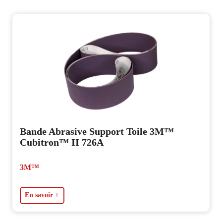
Bande Abrasive Support Toile 3M™
Cubitron™ II 726A
3M™
En savoir +