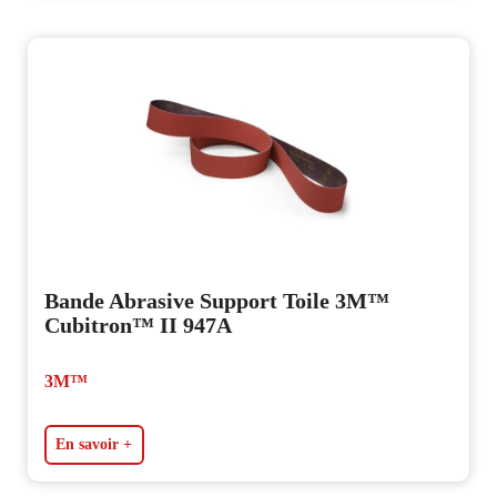
Bande Abrasive Support Toile 3M™
Cubitron™ II 947A
3M™
En savoir +