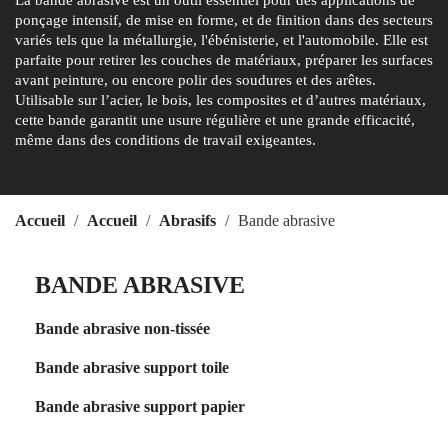
La bande abrasive est un outil essentiel pour des applications de
ponçage intensif, de mise en forme, et de finition dans des secteurs
variés tels que la métallurgie, l'ébénisterie, et l'automobile. Elle est
parfaite pour retirer les couches de matériaux, préparer les surfaces
avant peinture, ou encore polir des soudures et des arêtes.
Utilisable sur l’acier, le bois, les composites et d’autres matériaux,
cette bande garantit une usure régulière et une grande efficacité,
même dans des conditions de travail exigeantes.
Accueil
Accueil
Abrasifs
Bande abrasive
BANDE ABRASIVE
Bande abrasive non-tissée
Bande abrasive support toile
Bande abrasive support papier