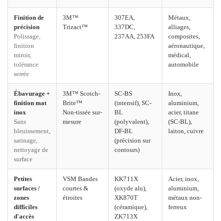
Finition de
3M™
307EA,
Métaux,
précision
Trizact™
337DC,
alliages,
Polissage,
237AA, 253FA
composites,
finition
aéronautique,
miroir,
médical,
tolérance
automobile
serrée
Ébavurage +
3M™ Scotch-
SC-BS
Inox,
finition mat
Brite™
(intensif), SC-
aluminium,
inox
Non-tissée sur-
BL
acier, titane
Sans
mesure
(polyvalent),
(SC-BL),
bleuissement,
DF-BL
laiton, cuivre
satinage,
(précision sur
nettoyage de
contours)
surface
Petites
VSM Bandes
KK711X
Acier, inox,
surfaces /
courtes &
(oxyde alu),
aluminium,
zones
étroites
XK870T
métaux non-
difficiles
(céramique),
ferreux
d'accès
ZK713X