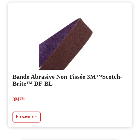
Bande Abrasive Non Tissée 3M™Scotch-
Brite™ DF-BL
3M™
En savoir +