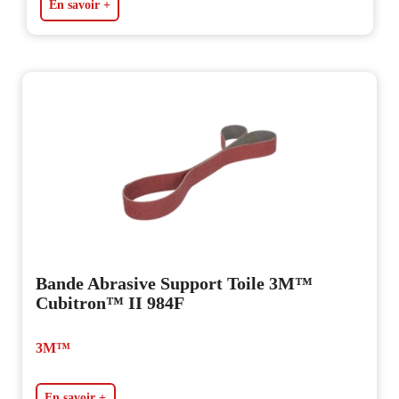
En savoir +
Bande Abrasive Support Toile 3M™
Cubitron™ II 984F
3M™
En savoir +