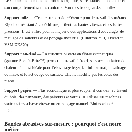
Le support de la bande détermine sa rigidité, sa résistance à la chaleur et
son comportement sur les contours. Voici les trois grandes familles :
Support toile
— C'est le support de référence pour le travail des métaux.
Rigide et résistant à la déchirure, il tient les hautes vitesses et les fortes
pressions. Il est utilisé pour la majorité des applications d'ébavurage, de
meulage de soudures et de ponçage industriel (Cubitron™ II, Trizact™,
VSM XK870).
Support non-tissé
— La structure ouverte en fibres synthétiques
(gamme Scotch-Brite™) permet un travail à froid, sans accumulation de
chaleur. Elle est idéale pour l'ébavurage léger, la finition mat, le satinage
de l'inox et le nettoyage de surface. Elle ne modifie pas les cotes des
pièces.
Support papier
— Plus économique et plus souple, il convient au travail
du bois, des panneaux, des peintures et vernis. À utiliser sur machines
stationnaires à basse vitesse ou en ponçage manuel. Moins adapté au
métal.
Bandes abrasives sur-mesure : pourquoi c'est notre
métier