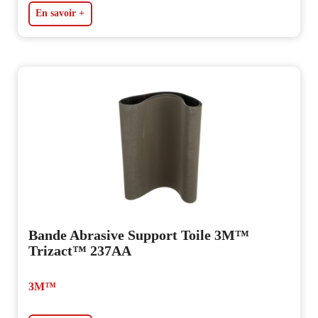
En savoir +
Bande Abrasive Support Toile 3M™
Trizact™ 237AA
3M™