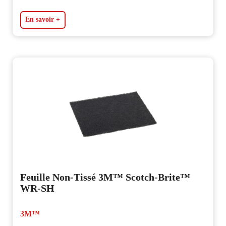
En savoir +
Feuille Non-Tissé 3M™ Scotch-Brite™
WR-SH
3M™