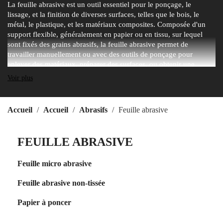
La feuille abrasive est un outil essentiel pour le ponçage, le
lissage, et la finition de diverses surfaces, telles que le bois, le
métal, le plastique, et les matériaux composites. Composée d'un
support flexible, généralement en papier ou en tissu, sur lequel
sont fixés des grains abrasifs, la feuille abrasive permet de
travailler manuellement ou avec des outils de ponçage pour
enlever des matériaux, préparer des surfaces, ou obtenir une
finition lisse. Disponible en différentes granulométries, allant du
Voir plus
grossier pour le décapage rapide au fin pour les travaux de
précision, la feuille abrasive est largement utilisée dans les secteurs
de la menuiserie, de la carrosserie, et de la fabrication industrielle.
Accueil
Accueil
Abrasifs
Feuille abrasive
Elle est particulièrement appréciée pour sa capacité à s'adapter à
des surfaces planes ou courbes, garantissant une usure uniforme et
un résultat de qualité.
FEUILLE ABRASIVE
Feuille micro abrasive
Feuille abrasive non-tissée
Papier à poncer