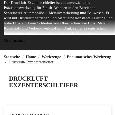
Der Druckluft-Exzenterschleifer ist ein unverzichtbares
Präzisionswerkzeug für Finish-Arbeiten in den Bereichen
Schreinerei, Automobilbau, Metallverarbeitung und Bauwesen. Er
wird mit Druckluft betrieben und bietet eine konstante Leistung und
hohe Effizienz beim Schleifen von Oberflächen wie Holz, Metall,
Kunststoff und Verbundwerkstoffen. Dank seiner exzentrischen
Bewegung sorgt er für ein gleichmäßiges Schleifen ohne
Schleifspuren und gewährleistet so eine glatte und professionelle
Mehr anzeigen
Oberfläche. Sein leichtes und ergonomisches Design ermöglicht
einen langen Einsatz ohne Ermüdung, und die einfache Handhabung
macht ihn zur ersten Wahl für Präzisionsarbeiten. Der Druckluft-
Startseite
Home
Werkzeuge
Pneumatisches Werkzeug
Exzenterschleifer ist ideal für Anwendungen, die eine präzise
Druckluft-Exzenterschleifer
Kontrolle und eine hochwertige Oberfläche erfordern.
DRUCKLUFT-
EXZENTERSCHLEIFER