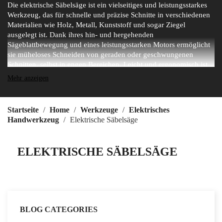
Die elektrische Säbelsäge ist ein vielseitiges und leistungsstarkes
Werkzeug, das für schnelle und präzise Schnitte in verschiedenen
Materialien wie Holz, Metall, Kunststoff und sogar Ziegel
ausgelegt ist. Dank ihres hin- und hergehenden
Sägeblattbewegung und eines leistungsstarken Motors ermöglicht
sie müheloses Schneiden von geraden oder geschwungenen
Schnitten, selbst in engen Bereichen. Leicht und ergonomisch ist
die elektrische Säbelsäge ideal für Abbruch-, Renovierungs- und
Mehr anzeigen
Gartenarbeiten. Mit austauschbaren Klingen, die für
unterschiedliche Materialien geeignet sind, bietet sie große
Flexibilität und maximale Effizienz auf der Baustelle oder zu
Startseite
Home
Werkzeuge
Elektrisches
Hause.
Handwerkzeug
Elektrische Säbelsäge
ELEKTRISCHE SÄBELSÄGE
BLOG CATEGORIES