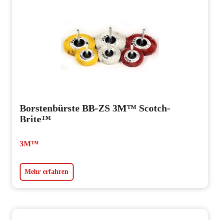
Borstenbürste BB-ZS 3M™ Scotch-
Brite™
3M™
Mehr erfahren