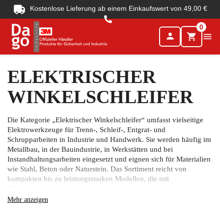
Kostenlose Lieferung ab einem Einkaufswert von 49,00 €
0
person

shopping_cart
ELEKTRISCHER
WINKELSCHLEIFER
Die Kategorie „Elektrischer Winkelschleifer“ umfasst vielseitige
Elektrowerkzeuge für Trenn-, Schleif-, Entgrat- und
Schrupparbeiten in Industrie und Handwerk. Sie werden häufig im
Metallbau, in der Bauindustrie, in Werkstätten und bei
Instandhaltungsarbeiten eingesetzt und eignen sich für Materialien
wie Stahl, Beton oder Naturstein. Das Sortiment reicht von
kompakten bis zu leistungsstarken Modellen, die mit
Trennscheiben, Schruppscheiben oder Diamantscheiben arbeiten
und sich durch Effizienz, Flexibilität und robuste
Mehr anzeigen
Einsatzmöglichkeiten auszeichnen.