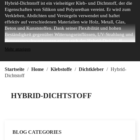
Hybrid-Dichtstoff ist ein vielseitiger Kleb- und Dichtstoff, der die
Eigenschaften von Silikon und Polyurethan vereint. Er wird zum
Verkleben, Abdichten und Versiegeln verwendet und haftet
effektiv auf verschiedenen Materialien wie Holz, Metall, Glas,
Beton und Kunststoffen. Dank seiner Flexibilität und hohen
Beständigkeit gegenüber Witterungseinflüssen, UV-Strahlung und
Temperaturschwankungen eignet sich der Hybrid-Dichtstoff
besonders für Bau-, Automobil- und
Mehr anzeigen
Außenreparaturanwendungen. Er schrumpft nicht, reißt nicht und
ist auch in feuchten Umgebungen einsetzbar, was ihn zu einer
ausgezeichneten Wahl für langlebige und zuverlässige
Startseite
Home
Klebstoffe
Dichtkleber
Hybrid-
Abdichtungsarbeiten macht.
Dichtstoff
HYBRID-DICHTSTOFF
BLOG CATEGORIES