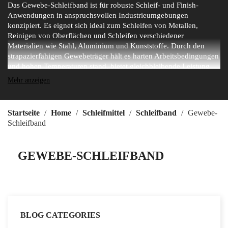
Das Gewebe-Schleifband ist für robuste Schleif- und Finish-
Anwendungen in anspruchsvollen Industrieumgebungen
konzipiert. Es eignet sich ideal zum Schleifen von Metallen,
Reinigen von Oberflächen und Schleifen verschiedener
Materialien wie Stahl, Aluminium und Kunststoffe. Durch den
strapazierfähigen Gewebeträger hält es harten Arbeitsbedingungen
und hohen Temperaturen stand, bietet gleichbleibende Leistung
und gleichmäßigen Verschleiß. Ideal für Fertigungs- und
Mehr anzeigen
Reparaturwerkstätten garantiert dieses Band hochwertige
Ergebnisse und lange Haltbarkeit.
Startseite
Home
Schleifmittel
Schleifband
Gewebe-
Schleifband
GEWEBE-SCHLEIFBAND
BLOG CATEGORIES