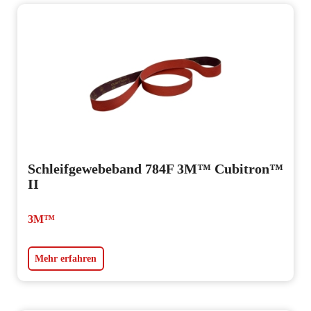
Schleifgewebeband 784F 3M™ Cubitron™
II
3M™
Mehr erfahren