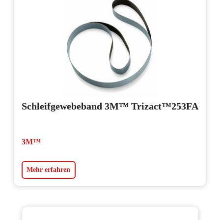
Schleifgewebeband 3M™ Trizact™253FA
3M™
Mehr erfahren