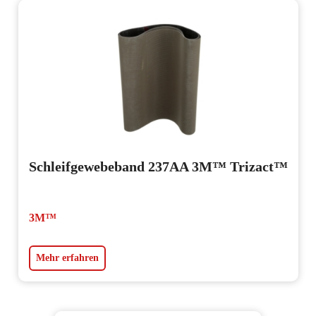
Schleifgewebeband 237AA 3M™ Trizact™
3M™
Mehr erfahren