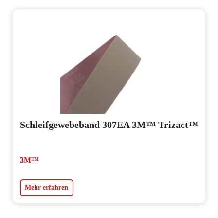
Schleifgewebeband 307EA 3M™ Trizact™
3M™
Mehr erfahren