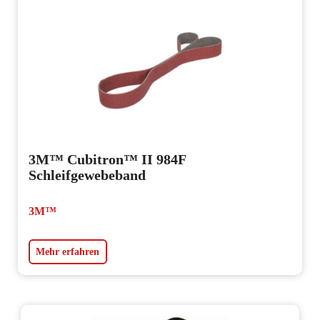
3M™ Cubitron™ II 984F
Schleifgewebeband
3M™
Mehr erfahren