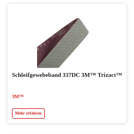
Schleifgewebeband 337DC 3M™ Trizact™
3M™
Mehr erfahren