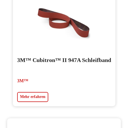
3M™ Cubitron™ II 947A Schleifband
3M™
Mehr erfahren