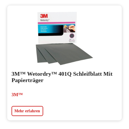
3M™ Wetordry™ 401Q Schleifblatt Mit
Papierträger
3M™
Mehr erfahren