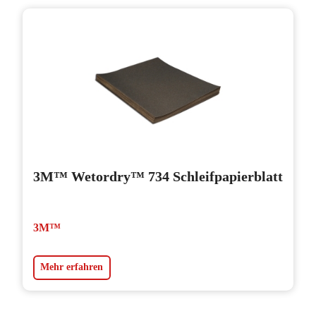
3M™ Wetordry™ 734 Schleifpapierblatt
3M™
Mehr erfahren