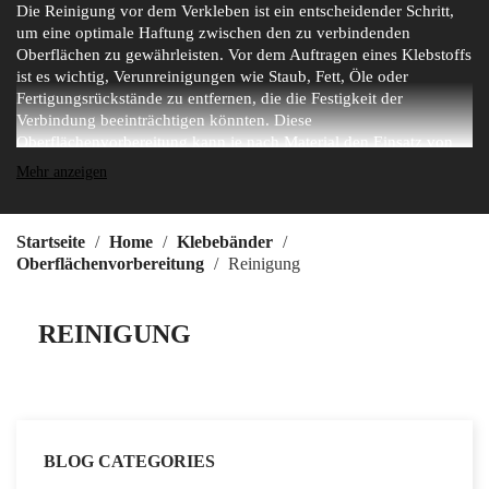
Die Reinigung vor dem Verkleben ist ein entscheidender Schritt,
um eine optimale Haftung zwischen den zu verbindenden
Oberflächen zu gewährleisten. Vor dem Auftragen eines Klebstoffs
ist es wichtig, Verunreinigungen wie Staub, Fett, Öle oder
Fertigungsrückstände zu entfernen, die die Festigkeit der
Verbindung beeinträchtigen könnten. Diese
Oberflächenvorbereitung kann je nach Material den Einsatz von
Lösungsmitteln, Entfettungsmitteln oder speziellen
Mehr anzeigen
Reinigungsmitteln erfordern. Die Reinigung vor dem Verkleben ist
besonders wichtig in Branchen wie der Automobilindustrie, Luft-
und Raumfahrt, Bauwesen und Elektronikfertigung, wo
Startseite
Home
Klebebänder
zuverlässige und langlebige Verbindungen für Sicherheit und
Oberflächenvorbereitung
Reinigung
Leistung unerlässlich sind.
REINIGUNG
BLOG CATEGORIES