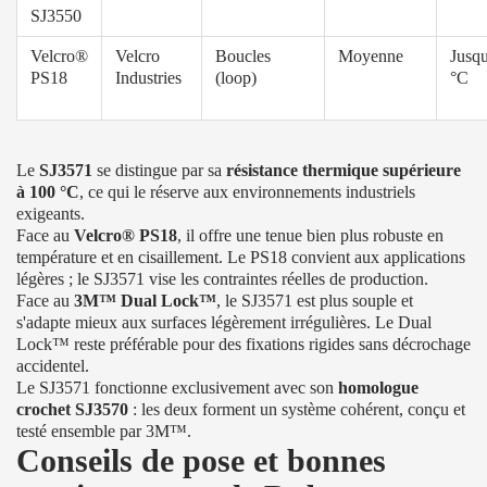
SJ3550
Velcro®
Velcro
Boucles
Moyenne
Jusqu
PS18
Industries
(loop)
°C
Le
SJ3571
se distingue par sa
résistance thermique supérieure
à 100 °C
, ce qui le réserve aux environnements industriels
exigeants.
Face au
Velcro® PS18
, il offre une tenue bien plus robuste en
température et en cisaillement. Le PS18 convient aux applications
légères ; le SJ3571 vise les contraintes réelles de production.
Face au
3M™ Dual Lock™
, le SJ3571 est plus souple et
s'adapte mieux aux surfaces légèrement irrégulières. Le Dual
Lock™ reste préférable pour des fixations rigides sans décrochage
accidentel.
Le SJ3571 fonctionne exclusivement avec son
homologue
crochet SJ3570
: les deux forment un système cohérent, conçu et
testé ensemble par 3M™.
Conseils de pose et bonnes