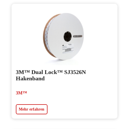
3M™ Dual Lock™ SJ3526N
Hakenband
3M™
Mehr erfahren