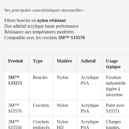
Ses principales caractéristiques structurelles :
Fibres boucles en
nylon résistant
Dos adhésif acrylique haute performance
Résistance aux températures modérées
Compatible avec les crochets
3M™ SJ3570
Produit
Type
Matière
Adhésif
Usage
typique
3M™
Boucles
Nylon
Acrylique
Fixation
SJ3571
PSA
industrielle
légère à
moyenne
3M™
Crochets
Nylon
Acrylique
Paire avec
SJ3570
PSA
SJ3571
3M™
Crochets
Nylon
Acrylique
Charges
SJ3550
renforcés
HD
PSA
lourdes,