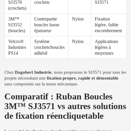
SJ3570
crochets
SJ3571
(crochets)
3M™
Contrepartie
Nylon
Fixation
SJ3552
boucles basse
légère, faible
(boucles)
épaisseur
encombrement
Velcro®
Système
Nylon
Applications
Industries
crochets/boucles
légères à
PS14
adhésif
moyennes
Chez
Dagobert Industrie
, nous proposons le SJ3571 pour tous les
projets nécessitant une
fixation propre, rapide et démontable
sans compromis sur la tenue mécanique.
Comparatif : Ruban Boucles
3M™ SJ3571 vs autres solutions
de fixation réencliquetable