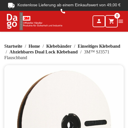
Kostenlose Lieferung ab einem Einkaufswert von 49,00 €
0
person

shopping_cart
Startseite
Home
Klebebänder
Einseitiges Klebeband
Abziehbares Dual Lock Klebeband
3M™ SJ3571
Flauschband