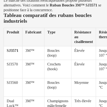
Le marché des fixations réencliquetables propose plusieurs
alternatives. Voici comment le
Ruban Boucles 3M™ SJ3571
se
positionne face à la concurrence.
Tableau comparatif des rubans boucles
industriels
Produit
Fabricant
Type
Résistance
Rési
au
ther
cisaillement
SJ3571
3M™
Boucles
Élevée
Jusqu
(loop)
107 
SJ3570
3M™
Crochets
Élevée
Jusqu
(hook)
107 
SJ3560
3M™
Boucles
Moyenne
Jusqu
(loop)
°C
Dual
3M™
Champignons
Très élevée
Jusqu
Lock™
mâle/femelle
°C