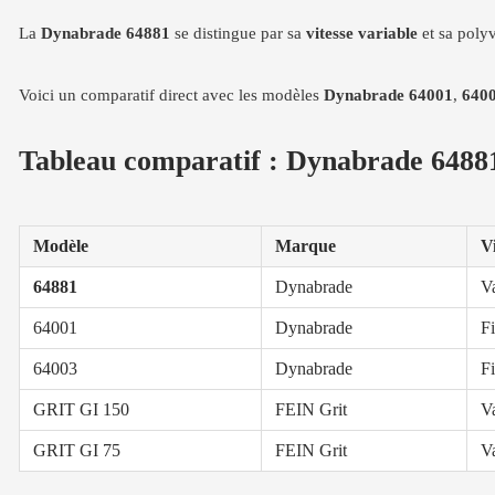
La
Dynabrade 64881
se distingue par sa
vitesse variable
et sa polyv
Voici un comparatif direct avec les modèles
Dynabrade 64001
,
640
Tableau comparatif : Dynabrade 64881
Modèle
Marque
V
64881
Dynabrade
Va
64001
Dynabrade
F
64003
Dynabrade
F
GRIT GI 150
FEIN Grit
Va
GRIT GI 75
FEIN Grit
Va