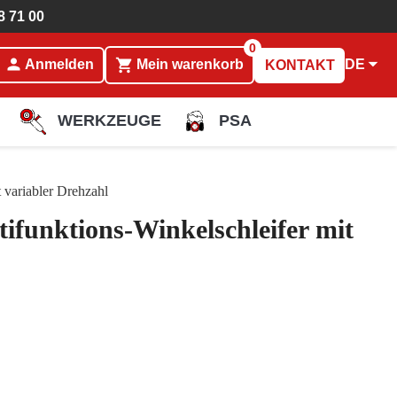
8 71 00
0
person

shopping_cart
DE
Anmelden
Mein warenkorb
KONTAKT
WERKZEUGE
PSA
 variabler Drehzahl
funktions-Winkelschleifer mit