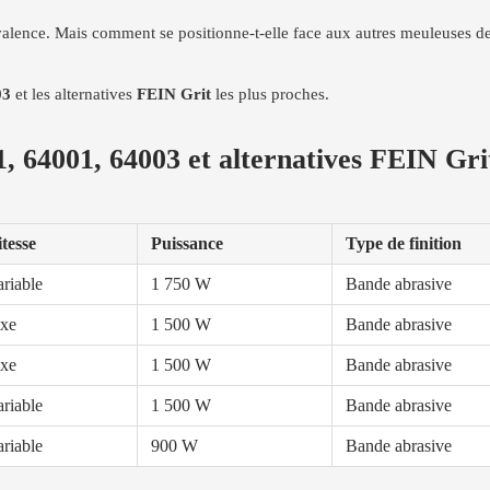
alence. Mais comment se positionne-t-elle face aux autres meuleuses de 
03
et les alternatives
FEIN Grit
les plus proches.
, 64001, 64003 et alternatives FEIN Gri
itesse
Puissance
Type de finition
riable
1 750 W
Bande abrasive
ixe
1 500 W
Bande abrasive
ixe
1 500 W
Bande abrasive
riable
1 500 W
Bande abrasive
riable
900 W
Bande abrasive