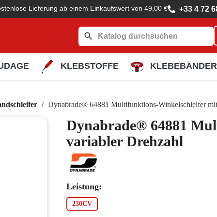
stenlose Lieferung ab einem Einkaufswert von 49,00 €
+33 4 72 6
search
UDAGE
KLEBSTOFFE
KLEBEBÄNDER
ndschleifer
Dynabrade® 64881 Multifunktions-Winkelschleifer mit
Dynabrade® 64881 Multi
variabler Drehzahl
Leistung:
230CV