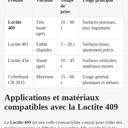
Produit
Viscosité
Temps
Usage principal
de
prise
Loctite
Très
10 – 90
Surfaces poreuses,
409
haute
s
jeux importants
(gel)
Loctite 401
Faible
5 – 20 s
Surfaces lisses,
(liquide)
ajustement précis
Loctite 454
Haute
10 – 45
Surfaces verticales,
(gel)
s
matériaux mixtes
Cyberbond
Moyenne
15 – 60
Usage général,
CB 2035
s
plastiques et métaux
Applications et matériaux
compatibles avec la Loctite 409
La
Loctite 409
est une colle cyanoacrylate conçue pour coller des
matériaux poreux et difficiles à assembler. Elle excelle là où les