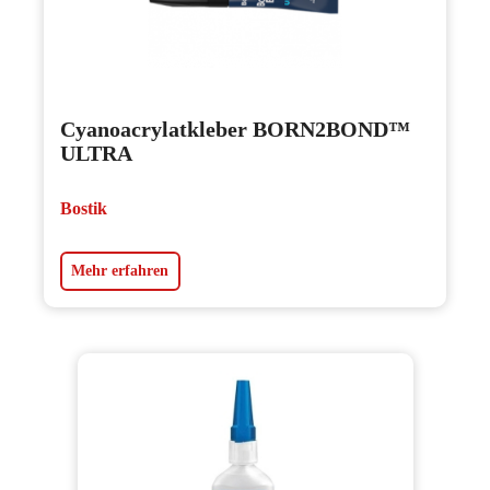
Cyanoacrylatkleber BORN2BOND™
ULTRA
Bostik
Mehr erfahren