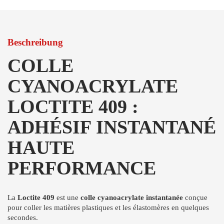
Beschreibung
COLLE
CYANOACRYLATE
LOCTITE 409 :
ADHÉSIF INSTANTANÉ
HAUTE
PERFORMANCE
La
Loctite 409
est une
colle cyanoacrylate instantanée
conçue
pour coller les matières plastiques et les élastomères en quelques
secondes.