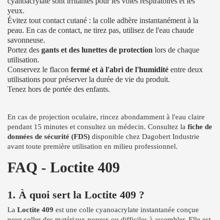
cyanoacrylate sont irritantes pour les voies respiratoires et les
yeux.
Évitez tout contact cutané : la colle adhère instantanément à la
peau. En cas de contact, ne tirez pas, utilisez de l'eau chaude
savonneuse.
Portez des
gants et des lunettes de protection
lors de chaque
utilisation.
Conservez le flacon
fermé et à l'abri de l'humidité
entre deux
utilisations pour préserver la durée de vie du produit.
Tenez hors de portée des enfants.
En cas de projection oculaire, rincez abondamment à l'eau claire
pendant 15 minutes et consultez un médecin. Consultez la
fiche de
données de sécurité (FDS)
disponible chez Dagobert Industrie
avant toute première utilisation en milieu professionnel.
FAQ - Loctite 409
1. À quoi sert la Loctite 409 ?
La
Loctite 409
est une colle cyanoacrylate instantanée conçue
pour coller des matériaux poreux ou difficiles à assembler. Elle est