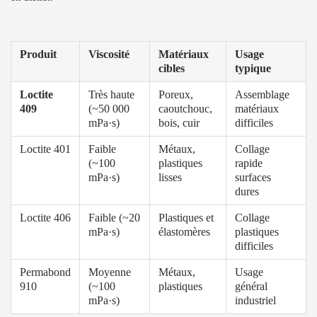
Produit
Viscosité
Matériaux
Usage
cibles
typique
Loctite
Très haute
Poreux,
Assemblage
409
(~50 000
caoutchouc,
matériaux
mPa·s)
bois, cuir
difficiles
Loctite 401
Faible
Métaux,
Collage
(~100
plastiques
rapide
mPa·s)
lisses
surfaces
dures
Loctite 406
Faible (~20
Plastiques et
Collage
mPa·s)
élastomères
plastiques
difficiles
Permabond
Moyenne
Métaux,
Usage
910
(~100
plastiques
général
mPa·s)
industriel