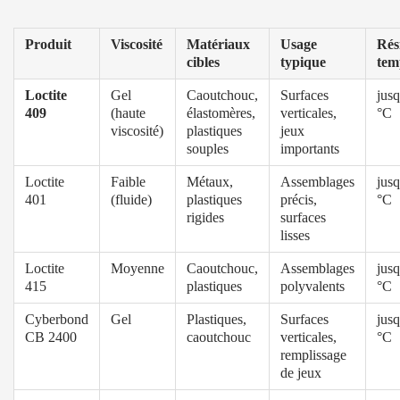
Produit
Viscosité
Matériaux
Usage
Rés
cibles
typique
tem
Loctite
Gel
Caoutchouc,
Surfaces
jus
409
(haute
élastomères,
verticales,
°C
viscosité)
plastiques
jeux
souples
importants
Loctite
Faible
Métaux,
Assemblages
jus
401
(fluide)
plastiques
précis,
°C
rigides
surfaces
lisses
Loctite
Moyenne
Caoutchouc,
Assemblages
jus
415
plastiques
polyvalents
°C
Cyberbond
Gel
Plastiques,
Surfaces
jus
CB 2400
caoutchouc
verticales,
°C
remplissage
de jeux