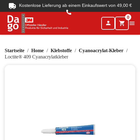
Kostenlose Lieferung ab einem Einkaufswert von 49,00 €
0
person

shopping_cart
Startseite
Home
Klebstoffe
Cyanoacrylat-Kleber
Loctite® 409 Cyanacrylatkleber