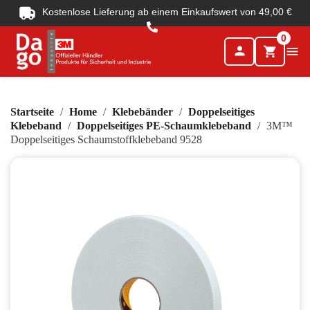
Kostenlose Lieferung ab einem Einkaufswert von 49,00 €
0
person

shopping_cart
Startseite
Home
Klebebänder
Doppelseitiges
Klebeband
Doppelseitiges PE-Schaumklebeband
3M™
Doppelseitiges Schaumstoffklebeband 9528