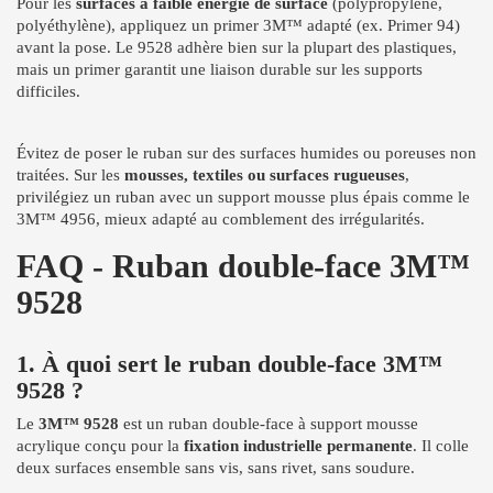
Pour les
surfaces à faible énergie de surface
(polypropylène,
polyéthylène), appliquez un primer 3M™ adapté (ex. Primer 94)
avant la pose. Le 9528 adhère bien sur la plupart des plastiques,
mais un primer garantit une liaison durable sur les supports
difficiles.
Évitez de poser le ruban sur des surfaces humides ou poreuses non
traitées. Sur les
mousses, textiles ou surfaces rugueuses
,
privilégiez un ruban avec un support mousse plus épais comme le
3M™ 4956, mieux adapté au comblement des irrégularités.
FAQ - Ruban double-face 3M™
9528
1. À quoi sert le ruban double-face 3M™
9528 ?
Le
3M™ 9528
est un ruban double-face à support mousse
acrylique conçu pour la
fixation industrielle permanente
. Il colle
deux surfaces ensemble sans vis, sans rivet, sans soudure.