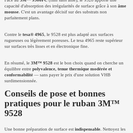
Face au
3M™ 9500PC
(film sans âme), le 9528 apporte une
capacité d'absorption des irrégularités de surface grâce à son
âme
mousse
. C'est un avantage décisif sur des substrats non
parfaitement plans.
Contre le
tesa® 4965
, le 9528 est plus adapté aux surfaces
rugueuses ou légèrement poreuses. Le tesa 4965 reste supérieur
sur surfaces très lisses et en électronique fine.
En résumé, le
3M™ 9528
est le bon choix quand on cherche un
équilibre entre
polyvalence, tenue thermique modérée et
conformabilité
— sans payer le prix d'une solution VHB
surdimensionnée.
Conseils de pose et bonnes
pratiques pour le ruban 3M™
9528
Une bonne préparation de surface est
indispensable
. Nettoyez les