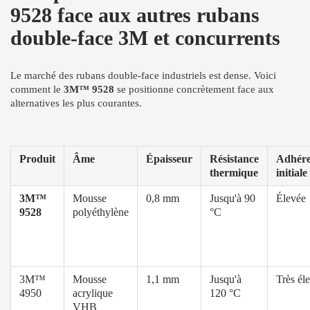
9528 face aux autres rubans
double-face 3M et concurrents
Le marché des rubans double-face industriels est dense. Voici
comment le
3M™ 9528
se positionne concrètement face aux
alternatives les plus courantes.
Produit
Âme
Épaisseur
Résistance
Adhér
thermique
initiale
3M™
Mousse
0,8 mm
Jusqu'à 90
Élevée
9528
polyéthylène
°C
3M™
Mousse
1,1 mm
Jusqu'à
Très él
4950
acrylique
120 °C
VHB