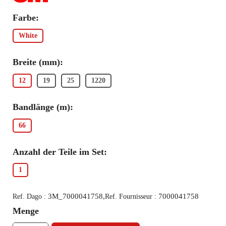
Farbe:
White
Breite (mm):
12
19
25
1220
Bandlänge (m):
66
Anzahl der Teile im Set:
1
3M_7000041758,
7000041758
Ref. Dago :
Ref. Fournisseur :
Menge