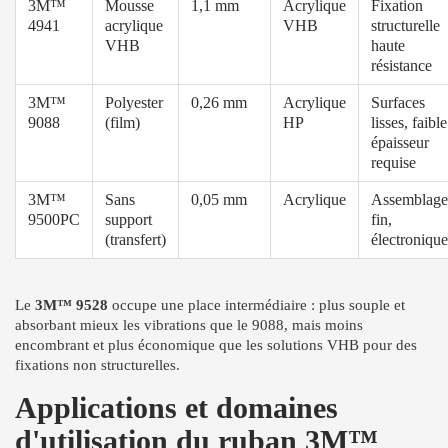
3M™
Mousse
1,1 mm
Acrylique
Fixation
4941
acrylique
VHB
structurelle
VHB
haute
résistance
3M™
Polyester
0,26 mm
Acrylique
Surfaces
9088
(film)
HP
lisses, faible
épaisseur
requise
3M™
Sans
0,05 mm
Acrylique
Assemblage
9500PC
support
fin,
(transfert)
électronique
Le
3M™ 9528
occupe une place intermédiaire : plus souple et
absorbant mieux les vibrations que le 9088, mais moins
encombrant et plus économique que les solutions VHB pour des
fixations non structurelles.
Applications et domaines
d'utilisation du ruban 3M™