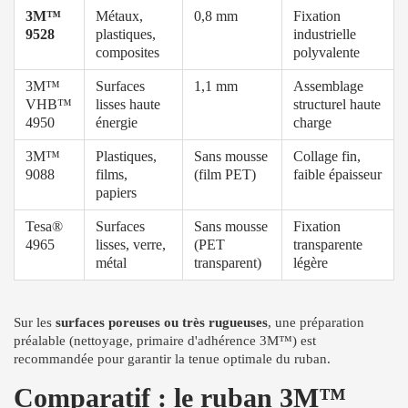
3M™
Métaux,
0,8 mm
Fixation
9528
plastiques,
industrielle
composites
polyvalente
3M™
Surfaces
1,1 mm
Assemblage
VHB™
lisses haute
structurel haute
4950
énergie
charge
3M™
Plastiques,
Sans mousse
Collage fin,
9088
films,
(film PET)
faible épaisseur
papiers
Tesa®
Surfaces
Sans mousse
Fixation
4965
lisses, verre,
(PET
transparente
métal
transparent)
légère
Sur les
surfaces poreuses ou très rugueuses
, une préparation
préalable (nettoyage, primaire d'adhérence 3M™) est
recommandée pour garantir la tenue optimale du ruban.
Comparatif : le ruban 3M™