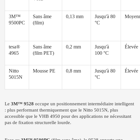
3M™
Sans âme
0,13 mm
Jusqu'à 80
Moyen
9500PC
(film)
°C
tesa®
Sans âme
0,2 mm
Jusqu'à
Élevée
4965
(film PET)
100 °C
Nitto
Mousse PE
0,8 mm
Jusqu'à 80
Élevée
5015N
°C
Le
3M™ 9528
occupe un positionnement intermédiaire intelligent
: plus performant thermiquement que le Nitto 5015N, plus
accessible que le VHB 4950 pour des applications ne nécessitant
pas de fixation structurelle lourde.