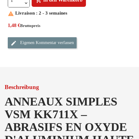


Livraison : 2 - 3 semaines
1,48 €
Bruttopreis
Eigenen Kommentar verfassen
Beschreibung
ANNEAUX SIMPLES
VSM KK711X –
ABRASIFS EN OXYDE