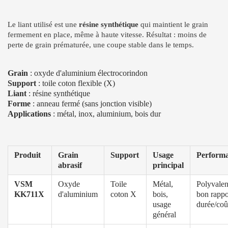
Le liant utilisé est une
résine synthétique
qui maintient le grain
fermement en place, même à haute vitesse. Résultat : moins de
perte de grain prématurée, une coupe stable dans le temps.
Grain
: oxyde d'aluminium électrocorindon
Support
: toile coton flexible (X)
Liant
: résine synthétique
Forme
: anneau fermé (sans jonction visible)
Applications
: métal, inox, aluminium, bois dur
Produit
Grain
Support
Usage
Perform
abrasif
principal
VSM
Oxyde
Toile
Métal,
Polyvalen
KK711X
d'aluminium
coton X
bois,
bon rappo
usage
durée/coû
général