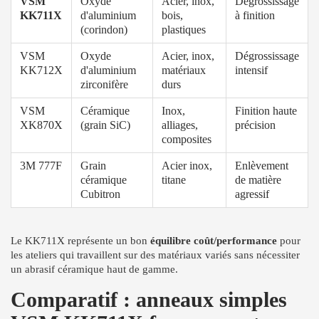
VSM
Oxyde
Acier, inox,
Dégrossissage
KK711X
d'aluminium
bois,
à finition
(corindon)
plastiques
VSM
Oxyde
Acier, inox,
Dégrossissage
KK712X
d'aluminium
matériaux
intensif
zirconifère
durs
VSM
Céramique
Inox,
Finition haute
XK870X
(grain SiC)
alliages,
précision
composites
3M 777F
Grain
Acier inox,
Enlèvement
céramique
titane
de matière
Cubitron
agressif
Le KK711X représente un bon
équilibre coût/performance
pour
les ateliers qui travaillent sur des matériaux variés sans nécessiter
un abrasif céramique haut de gamme.
Comparatif : anneaux simples