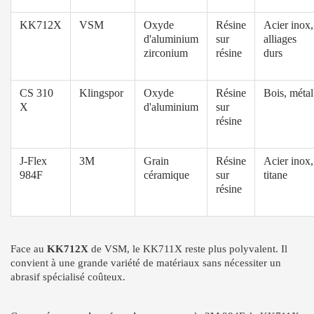
KK712X
VSM
Oxyde
Résine
Acier inox,
d'aluminium
sur
alliages
zirconium
résine
durs
CS 310
Klingspor
Oxyde
Résine
Bois, métal
X
d'aluminium
sur
résine
J-Flex
3M
Grain
Résine
Acier inox,
984F
céramique
sur
titane
résine
Face au
KK712X
de VSM, le KK711X reste plus polyvalent. Il
convient à une grande variété de matériaux sans nécessiter un
abrasif spécialisé coûteux.