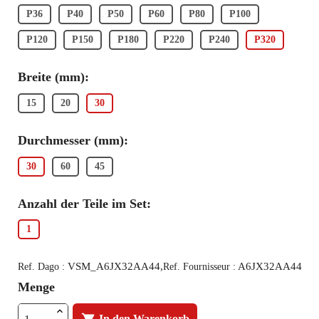
P36
P40
P50
P60
P80
P100
P120
P150
P180
P220
P240
P320
Breite (mm):
15
20
30
Durchmesser (mm):
30
60
45
Anzahl der Teile im Set:
1
VSM_A6JX32AA44,
A6JX32AA44
Ref. Dago :
Ref. Fournisseur :
Menge
In den Warenkorb