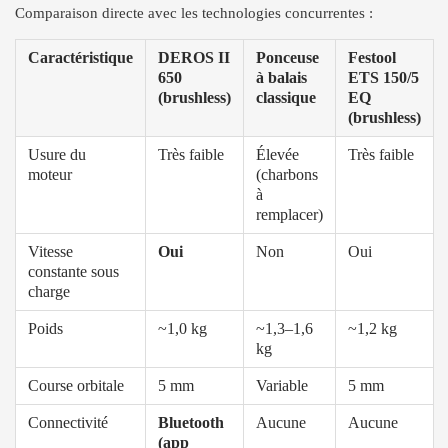
Comparaison directe avec les technologies concurrentes :
Caractéristique
DEROS II
Ponceuse
Festool
650
à balais
ETS 150/5
(brushless)
classique
EQ
(brushless)
Usure du
Très faible
Élevée
Très faible
moteur
(charbons
à
remplacer)
Vitesse
Oui
Non
Oui
constante sous
charge
Poids
~1,0 kg
~1,3–1,6
~1,2 kg
kg
Course orbitale
5 mm
Variable
5 mm
Connectivité
Bluetooth
Aucune
Aucune
(app