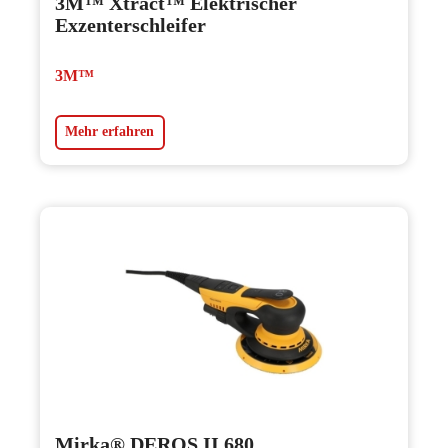
3M™ Xtract™ Elektrischer
Exzenterschleifer
3M™
Mehr erfahren
Mirka® DEROS II 680