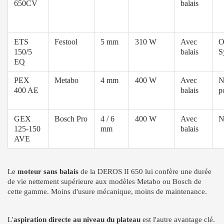
650CV
balais
ETS
Festool
5 mm
310 W
Avec
O
150/5
balais
S
EQ
PEX
Metabo
4 mm
400 W
Avec
N
400 AE
balais
p
GEX
Bosch Pro
4 / 6
400 W
Avec
N
125-150
mm
balais
AVE
Le
moteur sans balais
de la DEROS II 650 lui confère une durée
de vie nettement supérieure aux modèles Metabo ou Bosch de
cette gamme. Moins d'usure mécanique, moins de maintenance.
L'
aspiration directe au niveau du plateau
est l'autre avantage clé.