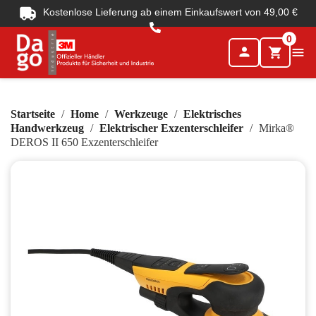
Kostenlose Lieferung ab einem Einkaufswert von 49,00 €
0
person

shopping_cart
Startseite
Home
Werkzeuge
Elektrisches
Handwerkzeug
Elektrischer Exzenterschleifer
Mirka®
DEROS II 650 Exzenterschleifer