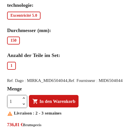
technologie:
Excentricité 5.0
Durchmesser (mm):
150
Anzahl der Teile im Set:
1
MIRKA_MID6504044,
MID6504044
Ref. Dago :
Ref. Fournisseur :
Menge

In den Warenkorb

Livraison : 2 - 3 semaines
736,81 €
Bruttopreis