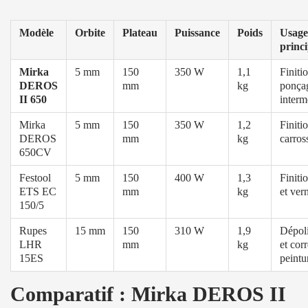
Modèle
Orbite
Plateau
Puissance
Poids
Usage
princi
Mirka
5 mm
150
350 W
1,1
Finitio
DEROS
mm
kg
ponça
II 650
interm
Mirka
5 mm
150
350 W
1,2
Finiti
DEROS
mm
kg
carros
650CV
Festool
5 mm
150
400 W
1,3
Finiti
ETS EC
mm
kg
et ver
150/5
Rupes
15 mm
150
310 W
1,9
Dépol
LHR
mm
kg
et cor
15ES
peintu
Comparatif : Mirka DEROS II