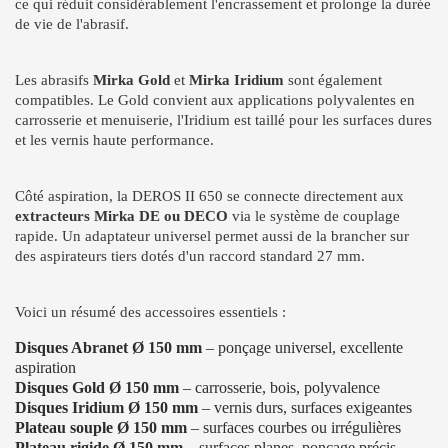
ce qui réduit considérablement l'encrassement et prolonge la durée
de vie de l'abrasif.
Les abrasifs
Mirka Gold
et
Mirka Iridium
sont également
compatibles. Le Gold convient aux applications polyvalentes en
carrosserie et menuiserie, l'Iridium est taillé pour les surfaces dures
et les vernis haute performance.
Côté aspiration, la DEROS II 650 se connecte directement aux
extracteurs Mirka DE ou DECO
via le système de couplage
rapide. Un adaptateur universel permet aussi de la brancher sur
des aspirateurs tiers dotés d'un raccord standard 27 mm.
Voici un résumé des accessoires essentiels :
Disques Abranet Ø 150 mm
– ponçage universel, excellente
aspiration
Disques Gold Ø 150 mm
– carrosserie, bois, polyvalence
Disques Iridium Ø 150 mm
– vernis durs, surfaces exigeantes
Plateau souple Ø 150 mm
– surfaces courbes ou irrégulières
Plateau rigide Ø 150 mm
– surfaces planes, ponçage précis