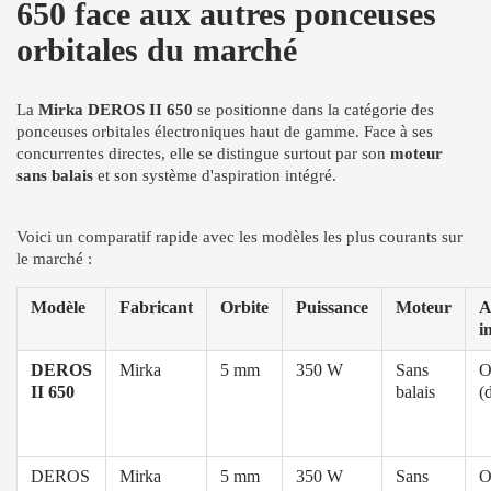
650 face aux autres ponceuses
orbitales du marché
La
Mirka DEROS II 650
se positionne dans la catégorie des
ponceuses orbitales électroniques haut de gamme. Face à ses
concurrentes directes, elle se distingue surtout par son
moteur
sans balais
et son système d'aspiration intégré.
Voici un comparatif rapide avec les modèles les plus courants sur
le marché :
Modèle
Fabricant
Orbite
Puissance
Moteur
A
i
DEROS
Mirka
5 mm
350 W
Sans
O
II 650
balais
(
DEROS
Mirka
5 mm
350 W
Sans
O