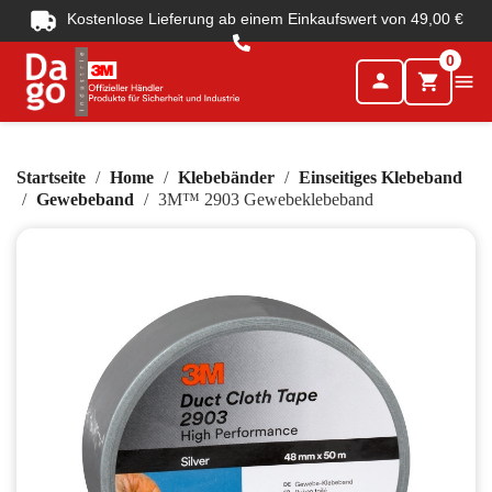
Kostenlose Lieferung ab einem Einkaufswert von 49,00 €
0
person

shopping_cart
Startseite
Home
Klebebänder
Einseitiges Klebeband
Gewebeband
3M™ 2903 Gewebeklebeband