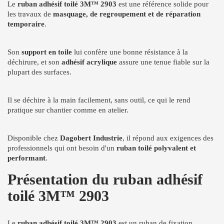
Le
ruban adhésif toilé 3M™ 2903
est une référence solide pour
les travaux de
masquage, de regroupement et de réparation
temporaire
.
Son
support en toile
lui confère une bonne résistance à la
déchirure, et son
adhésif acrylique
assure une tenue fiable sur la
plupart des surfaces.
Il se déchire à la main facilement, sans outil, ce qui le rend
pratique sur chantier comme en atelier.
Disponible chez
Dagobert Industrie
, il répond aux exigences des
professionnels qui ont besoin d'un
ruban toilé polyvalent et
performant
.
Présentation du ruban adhésif
toilé 3M™ 2903
Le
ruban adhésif toilé 3M™ 2903
est un ruban de fixation