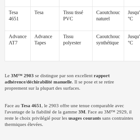
Tesa
Tesa
Tissu tissé
Caoutchouc
Jusqu
4651
PVC
naturel
°C
Advance
Advance
Tissu
Caoutchouc
Jusqu
AT7
Tapes
polyester
synthétique
°C
Le
3M™ 2903
se distingue par son excellent
rapport
adhérence/déchirabilité manuelle
. Il se pose et se retire
proprement sur la plupart des surfaces.
Face au
Tesa 4651
, le 2903 offre une tenue comparable avec
l'avantage de la fiabilité de la gamme
3M
. Face au 3M™ 2929, il
reste le choix privilégié pour les
usages courants
sans contraintes
thermiques élevées.