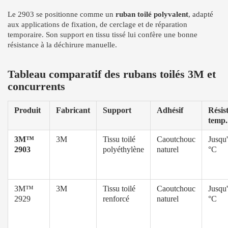
Le 2903 se positionne comme un
ruban toilé polyvalent
, adapté
aux applications de fixation, de cerclage et de réparation
temporaire. Son support en tissu tissé lui confère une bonne
résistance à la déchirure manuelle.
Tableau comparatif des rubans toilés 3M et
concurrents
Produit
Fabricant
Support
Adhésif
Résis
temp.
3M™
3M
Tissu toilé
Caoutchouc
Jusqu
2903
polyéthylène
naturel
°C
3M™
3M
Tissu toilé
Caoutchouc
Jusqu
2929
renforcé
naturel
°C