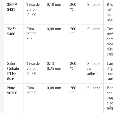
3M™
Tissu de
0,18 mm
260
Silicone
Rés
5451
verre
°C
méc
PTFE
the
rep
3M™
Film
0,08 mm
260
Silicone
Très
5480
PTFE
°C
sur
pur
com
moi
rési
l'ab
Saint-
Tissu de
0,13 –
260
Silicone
Lar
Gobain
verre
0,25 mm
°C
/ sans
d'ép
PTFE
PTFE
adhésif
sou
tissé
san
Nitto
Film
0,08 mm
260
Silicone
Bo
903UL
PTFE
°C
con
usa
éle
fré