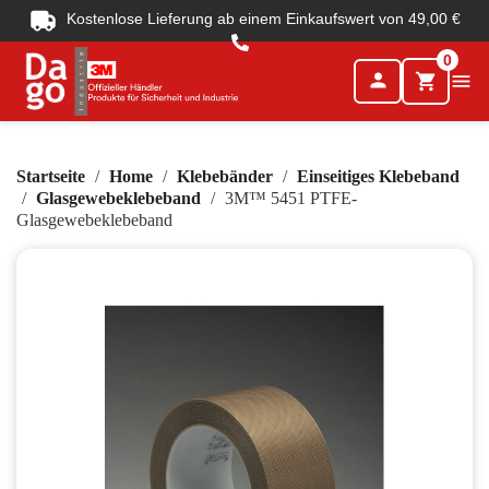
Kostenlose Lieferung ab einem Einkaufswert von 49,00 €
0
person

shopping_cart
Startseite
Home
Klebebänder
Einseitiges Klebeband
Glasgewebeklebeband
3M™ 5451 PTFE-
Glasgewebeklebeband