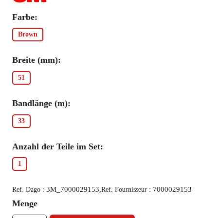
Farbe:
Brown
Breite (mm):
51
Bandlänge (m):
33
Anzahl der Teile im Set:
1
3M_7000029153,
7000029153
Ref. Dago :
Ref. Fournisseur :
Menge