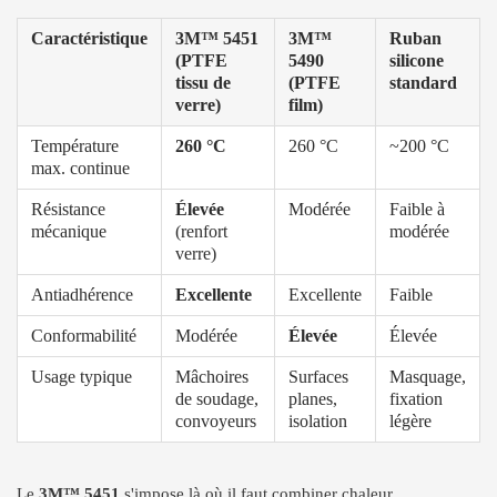
Caractéristique
3M™ 5451
3M™
Ruban
(PTFE
5490
silicone
tissu de
(PTFE
standard
verre)
film)
Température
260 °C
260 °C
~200 °C
max. continue
Résistance
Élevée
Modérée
Faible à
mécanique
(renfort
modérée
verre)
Antiadhérence
Excellente
Excellente
Faible
Conformabilité
Modérée
Élevée
Élevée
Usage typique
Mâchoires
Surfaces
Masquage,
de soudage,
planes,
fixation
convoyeurs
isolation
légère
Le
3M™ 5451
s'impose là où il faut combiner chaleur,