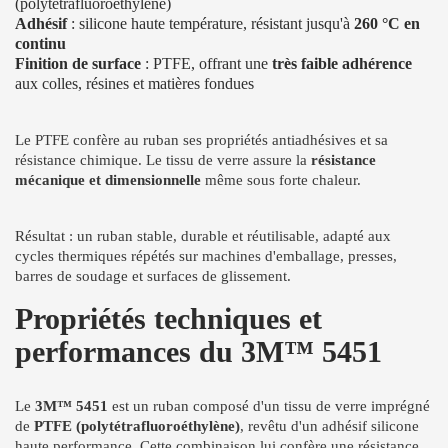
(polytétrafluoroéthylène)
Adhésif
: silicone haute température, résistant jusqu'à
260 °C en
continu
Finition de surface
: PTFE, offrant une
très faible adhérence
aux colles, résines et matières fondues
Le PTFE confère au ruban ses propriétés antiadhésives et sa
résistance chimique. Le tissu de verre assure la
résistance
mécanique et dimensionnelle
même sous forte chaleur.
Résultat : un ruban stable, durable et réutilisable, adapté aux
cycles thermiques répétés sur machines d'emballage, presses,
barres de soudage et surfaces de glissement.
Propriétés techniques et
performances du 3M™ 5451
Le
3M™ 5451
est un ruban composé d'un tissu de verre imprégné
de
PTFE (polytétrafluoroéthylène)
, revêtu d'un adhésif silicone
haute performance. Cette combinaison lui confère une résistance