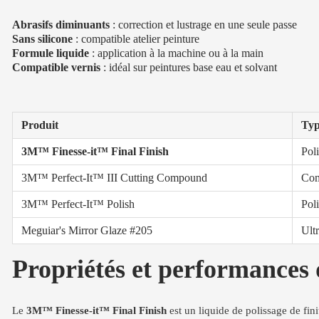
Abrasifs diminuants
: correction et lustrage en une seule passe
Sans silicone
: compatible atelier peinture
Formule liquide
: application à la machine ou à la main
Compatible vernis
: idéal sur peintures base eau et solvant
Produit
Ty
3M™ Finesse-it™ Final Finish
Poli
3M™ Perfect-It™ III Cutting Compound
Com
3M™ Perfect-It™ Polish
Poli
Meguiar's Mirror Glaze #205
Ultr
Propriétés et performances
Le
3M™ Finesse-it™ Final Finish
est un liquide de polissage de fini