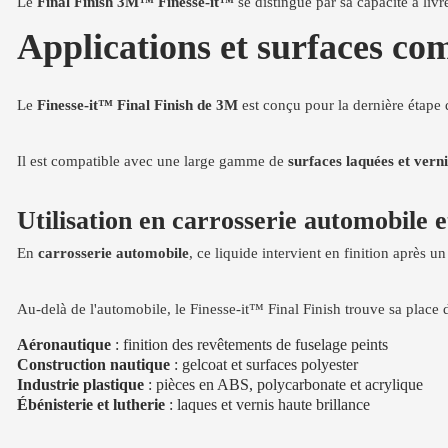
Le
Final Finish 3M™ Finesse-it™
se distingue par sa capacité à li
Applications et surfaces com
Le
Finesse-it™ Final Finish de 3M
est conçu pour la dernière étape d
Il est compatible avec une large gamme de
surfaces laquées et vern
Utilisation en carrosserie automobile e
En
carrosserie automobile
, ce liquide intervient en finition après u
Au-delà de l'automobile, le Finesse-it™ Final Finish trouve sa place 
Aéronautique
: finition des revêtements de fuselage peints
Construction nautique
: gelcoat et surfaces polyester
Industrie plastique
: pièces en ABS, polycarbonate et acrylique
Ébénisterie et lutherie
: laques et vernis haute brillance