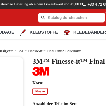
stenlose Lieferung ab einem Einkaufswert von 49,00 €
+33 4 72 6
search
UDAGE
KLEBSTOFFE
KLEBEBÄNDER
üssigkeit
3M™ Finesse-it™ Final Finish Poliermittel
3M™ Finesse-it™ Final F
Korn:
Moyen
Anzahl der Teile im Set: