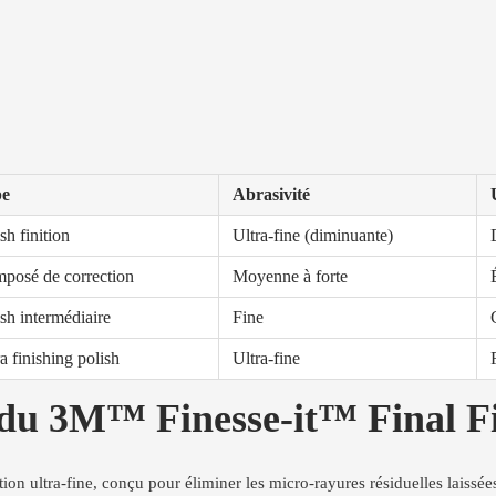
pe
Abrasivité
sh finition
Ultra-fine (diminuante)
posé de correction
Moyenne à forte
sh intermédiaire
Fine
a finishing polish
Ultra-fine
 du 3M™ Finesse-it™ Final F
tion ultra-fine, conçu pour éliminer les micro-rayures résiduelles laissée