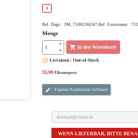
1
3M_7100236247,
71
Ref. Dago :
Ref. Fournisseur :
Menge

In den Warenkorb

Livraison : Out-of-Stock
55,99 €
Bruttopreis
Eigenen Kommentar verfassen
WENN LIEFERBAR, BITTE BEN