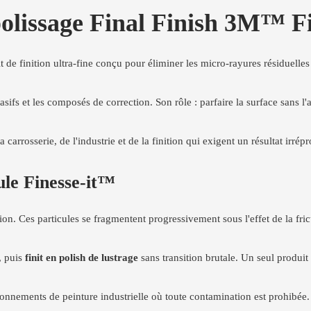
 polissage Final Finish 3M™ F
 de finition ultra-fine conçu pour éliminer les micro-rayures résiduelles 
rasifs et les composés de correction. Son rôle : parfaire la surface sans l'
carrosserie, de l'industrie et de la finition qui exigent un résultat irrép
ule Finesse-it™
n. Ces particules se fragmentent progressivement sous l'effet de la fricti
, puis
finit en polish de lustrage
sans transition brutale. Un seul produi
ronnements de peinture industrielle où toute contamination est prohibée.