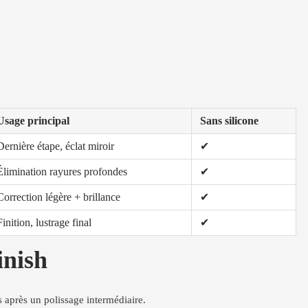
Usage principal
Sans silicone
Dernière étape, éclat miroir
✔
Élimination rayures profondes
✔
Correction légère + brillance
✔
Finition, lustrage final
✔
inish
s après un polissage intermédiaire.