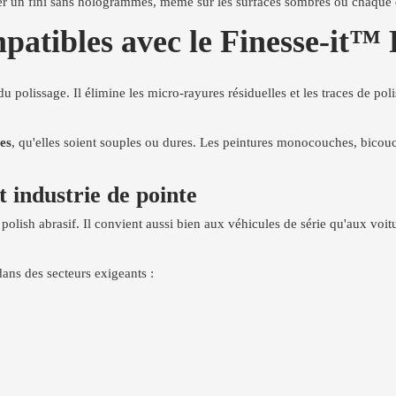
vrer un fini sans hologrammes, même sur les surfaces sombres où chaque
patibles avec le Finesse-it™ 
u polissage. Il élimine les micro-rayures résiduelles et les traces de po
ies
, qu'elles soient souples ou dures. Les peintures monocouches, bicouc
t industrie de pointe
n polish abrasif. Il convient aussi bien aux véhicules de série qu'aux voi
dans des secteurs exigeants :