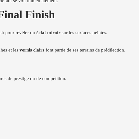
 défaut se voit immédiatement.
Final Finish
lish pour révéler un
éclat miroir
sur les surfaces peintes.
hes et les
vernis clairs
font partie de ses terrains de prédilection.
tures de prestige ou de compétition.