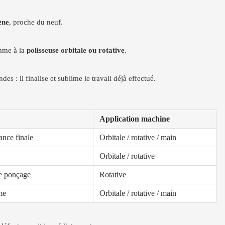
ène
, proche du neuf.
omme à la
polisseuse orbitale ou rotative
.
s : il finalise et sublime le travail déjà effectué.
Application machine
ance finale
Orbitale / rotative / main
Orbitale / rotative
de ponçage
Rotative
me
Orbitale / rotative / main