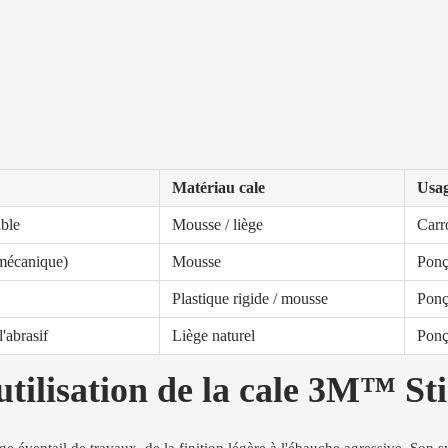
Matériau cale
Usag
able
Mousse / liège
Carro
mécanique)
Mousse
Ponç
Plastique rigide / mousse
Ponç
'abrasif
Liège naturel
Ponç
utilisation de la cale 3M™ St