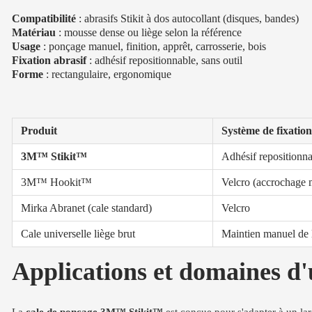
Compatibilité
: abrasifs Stikit à dos autocollant (disques, bandes)
Matériau
: mousse dense ou liège selon la référence
Usage
: ponçage manuel, finition, apprêt, carrosserie, bois
Fixation abrasif
: adhésif repositionnable, sans outil
Forme
: rectangulaire, ergonomique
Produit
Système de fixation
3M™ Stikit™
Adhésif repositionn
3M™ Hookit™
Velcro (accrochage 
Mirka Abranet (cale standard)
Velcro
Cale universelle liège brut
Maintien manuel de l
Applications et domaines d'