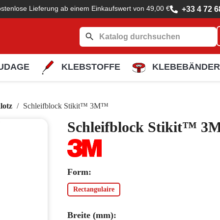
stenlose Lieferung ab einem Einkaufswert von 49,00 €
+33 4 72 6
search
UDAGE
KLEBSTOFFE
KLEBEBÄNDER
lotz
Schleifblock Stikit™ 3M™
Schleifblock Stikit™ 
Form:
Rectangulaire
Breite (mm):