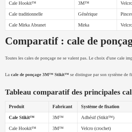
Cale Hookit™
3M™
Velcro
Cale traditionnelle
Générique
Pinces
Cale Mirka Abranet
Mirka
Velcr
Comparatif : cale de ponça
Toutes les cales de ponçage ne se valent pas. Le choix d'une cale im
La
cale de ponçage 3M™ Stikit™
se distingue par son système de fixa
Tableau comparatif des principales ca
Produit
Fabricant
Système de fixation
Cale Stikit™
3M™
Adhésif (Stikit™)
Cale Hookit™
3M™
Velcro (crochet)