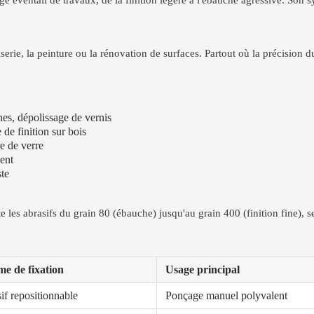
ge éventail de travaux, de la finition légère à l'ébauche agressive. Son 
rie, la peinture ou la rénovation de surfaces. Partout où la précision du 
hes, dépolissage de vernis
de finition sur bois
e de verre
ment
ste
te les abrasifs du grain 80 (ébauche) jusqu'au grain 400 (finition fine), 
me de fixation
Usage principal
if repositionnable
Ponçage manuel polyvalent