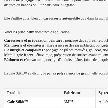
La
cale de ponçage 3M™ Stikit™
est conçue pour s'adapter à un lar
disques ou bandes Stikit™ sans colle ni agrafe.
Elle s'utilise aussi bien en
carrosserie automobile
que dans la menuise
Voici les principaux domaines d'application :
Carrosserie et préparation peinture
: ponçage des apprêts, retouc
Menuiserie et ébénisterie
: mise à niveau des assemblages, ponçage 
Plasturgie et composites
: ponçage de pièces moulées, gel coat, fibr
Métallurgie légère
: ébavurage, préparation de surface avant traite
Bâtiment et rénovation
: ponçage d'enduits, plâtre, joints de plaqui
La cale Stikit™ se distingue par sa
polyvalence de grain
: elle accep
Produit
Fabricant
Systè
Cale Stikit™
3M™
Adhés