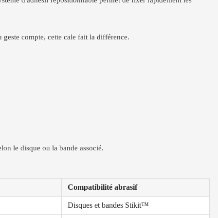
système d'adhésif repositionnable permet de fixer rapidement les
geste compte, cette cale fait la différence.
selon le disque ou la bande associé.
Compatibilité abrasif
Disques et bandes Stikit™