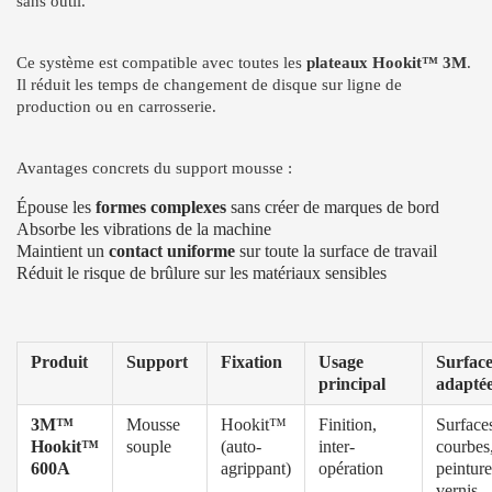
sans outil.
Ce système est compatible avec toutes les
plateaux Hookit™ 3M
.
Il réduit les temps de changement de disque sur ligne de
production ou en carrosserie.
Avantages concrets du support mousse :
Épouse les
formes complexes
sans créer de marques de bord
Absorbe les vibrations de la machine
Maintient un
contact uniforme
sur toute la surface de travail
Réduit le risque de brûlure sur les matériaux sensibles
Produit
Support
Fixation
Usage
Surface
principal
adapté
3M™
Mousse
Hookit™
Finition,
Surface
Hookit™
souple
(auto-
inter-
courbes
600A
agrippant)
opération
peinture
vernis