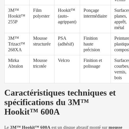
3M™
Film
Hookit™
Ponçage
Surface
Hookit™
polyester
(auto-
intermédiaire
planes,
255P
agrippant)
apprêt,
métal
3M™
Mousse
PSA
Finition
Peinture
Trizact™
structurée
(adhésif)
haute
plastiqu
268XA
précision
composi
Mirka
Mousse
Velcro
Finition et
Surface
Abralon
tricotée
polissage
courbes
vernis,
bois
Caractéristiques techniques et
spécifications du 3M™
Hookit™ 600A
Le
3M™ Hookit™ 600A
est un disque abrasif monté sur
mousse