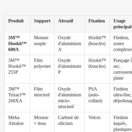
Produit
Support
Abrasif
Fixation
Usage
principal
3M™
Mousse
Oxyde
Hookit™
Finition,
Hookit™
souple
d'aluminium
(boucles)
zones
600A
A
complexe
3M™
Film
Oxyde
Hookit™
Ponçage 
Hookit™
polyester
d'aluminium
(boucles)
sec,
255P
P
carrosseri
plane
3M™
Film
Oxyde
PSA
Finition
Trizact™
structuré
d'aluminium
(auto-
ultra-fine,
268XA
micro-
collant)
dépolissa
structuré
Mirka
Mousse
Carbure de
Velcro
Finition
Abralon
+ tissu
silicium
laquée,
plastiques