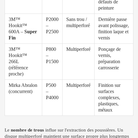
défauts de
peinture
3M™
P2000
Sans trou /
Dernière passe
Hookit™
–
multiperforé
avant polissage,
600A –
Super
P2500
finition laque et
Fin
vernis
3M™
P800
Multiperforé
Ponçage de
Hookit™
–
vernis,
266L
P1500
préparation
(référence
carrosserie
proche)
Mirka Abralon
P500
Multiperforé
Finition sur
(concurrent)
–
surfaces
P4000
complexes,
plastiques,
métaux
Le
nombre de trous
influe sur l'extraction des poussières. Un
disque multiperforé maintient une surface propre plus longtemps