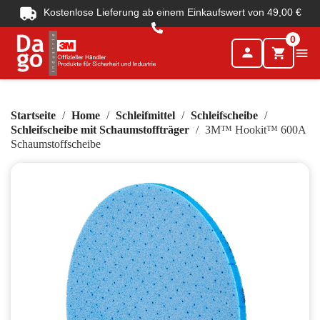
Kostenlose Lieferung ab einem Einkaufswert von 49,00 €
0
person

shopping_cart
Startseite
Home
Schleifmittel
Schleifscheibe
Schleifscheibe mit Schaumstoffträger
3M™ Hookit™ 600A
Schaumstoffscheibe