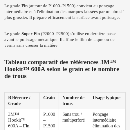
Le grade
Fin
(autour de P1000–P1500) convient au ponçage
intermédiaire et à l'élimination des marques laissées par un abrasif
plus grossier. Il prépare efficacement la surface avant polissage.
Le grade
Super Fin
(P2000–P2500) s'utilise en dernière passe
avant le polissage mécanique. Il affine le film de laque ou de
vernis sans creuser la matière.
Tableau comparatif des références 3M™
Hookit™ 600A selon le grain et le nombre
de trous
Référence /
Grain
Nombre de
Usage typique
Grade
trous
3M™
P1000
Sans trou /
Ponçage
Hookit™
–
multiperforé
intermédiaire,
600A –
Fin
P1500
élimination des