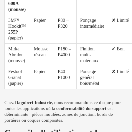
600A
(mousse)
3M™
Papier
P80 –
Ponçage
✘ Limité
Hookit™
P320
intermédiaire
255P
(papier)
Mirka
Mousse
P180 –
Finition
✔ Bon
Abralon
réseau
P4000
multi-
(mousse)
matériaux
Festool
Papier
P40 –
Ponçage
✘ Limité
Granat
P1000
général
(papier)
bois/métal
Chez
Dagobert Industrie
, nous recommandons ce disque pour
toutes les applications où la
conformabilité du support
est
déterminante : pièces moulées, zones de jonction, bords de
portières ou coques composites.