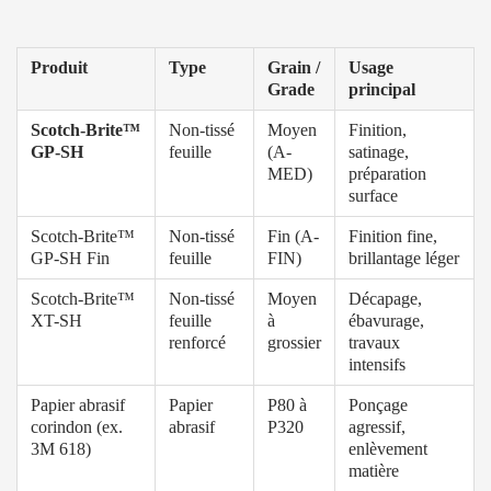
Produit
Type
Grain /
Usage
Grade
principal
Scotch-Brite™
Non-tissé
Moyen
Finition,
GP-SH
feuille
(A-
satinage,
MED)
préparation
surface
Scotch-Brite™
Non-tissé
Fin (A-
Finition fine,
GP-SH Fin
feuille
FIN)
brillantage léger
Scotch-Brite™
Non-tissé
Moyen
Décapage,
XT-SH
feuille
à
ébavurage,
renforcé
grossier
travaux
intensifs
Papier abrasif
Papier
P80 à
Ponçage
corindon (ex.
abrasif
P320
agressif,
3M 618)
enlèvement
matière