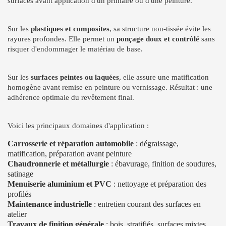
surfaces avant application d'un primaire ou d'une peinture.
Sur les
plastiques et composites
, sa structure non-tissée évite les
rayures profondes. Elle permet un
ponçage doux et contrôlé
sans
risquer d'endommager le matériau de base.
Sur les
surfaces peintes ou laquées
, elle assure une matification
homogène avant remise en peinture ou vernissage. Résultat : une
adhérence optimale du revêtement final.
Voici les principaux domaines d'application :
Carrosserie et réparation automobile
: dégraissage,
matification, préparation avant peinture
Chaudronnerie et métallurgie
: ébavurage, finition de soudures,
satinage
Menuiserie aluminium et PVC
: nettoyage et préparation des
profilés
Maintenance industrielle
: entretien courant des surfaces en
atelier
Travaux de finition générale
: bois, stratifiés, surfaces mixtes