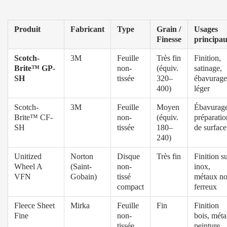
Produit
Fabricant
Type
Grain /
Usages
Finesse
principa
Scotch-
3M
Feuille
Très fin
Finition,
Brite™ GP-
non-
(équiv.
satinage,
SH
tissée
320–
ébavurage
400)
léger
Scotch-
3M
Feuille
Moyen
Ébavurage
Brite™ CF-
non-
(équiv.
préparatio
SH
tissée
180–
de surface
240)
Unitized
Norton
Disque
Très fin
Finition s
Wheel A
(Saint-
non-
inox,
VFN
Gobain)
tissé
métaux n
compact
ferreux
Fleece Sheet
Mirka
Feuille
Fin
Finition
Fine
non-
bois, méta
tissée
peinture