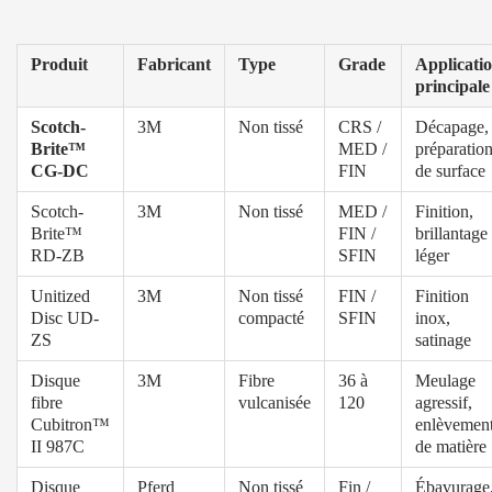
Produit
Fabricant
Type
Grade
Applicati
principale
Scotch-
3M
Non tissé
CRS /
Décapage,
Brite™
MED /
préparatio
CG-DC
FIN
de surface
Scotch-
3M
Non tissé
MED /
Finition,
Brite™
FIN /
brillantage
RD-ZB
SFIN
léger
Unitized
3M
Non tissé
FIN /
Finition
Disc UD-
compacté
SFIN
inox,
ZS
satinage
Disque
3M
Fibre
36 à
Meulage
fibre
vulcanisée
120
agressif,
Cubitron™
enlèvemen
II 987C
de matière
Disque
Pferd
Non tissé
Fin /
Ébavurage