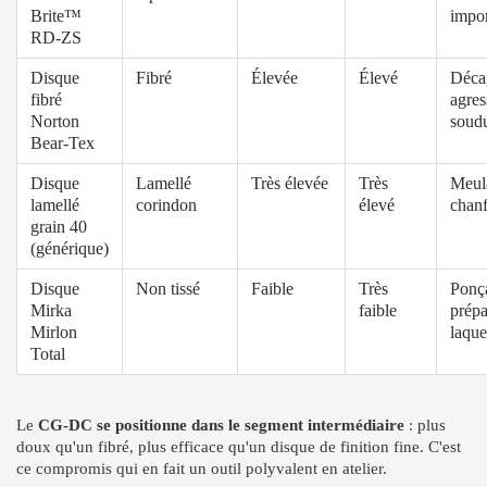
Brite™
impor
RD-ZS
Disque
Fibré
Élevée
Élevé
Déca
fibré
agres
Norton
soud
Bear-Tex
Disque
Lamellé
Très élevée
Très
Meul
lamellé
corindon
élevé
chanf
grain 40
(générique)
Disque
Non tissé
Faible
Très
Ponça
Mirka
faible
prépa
Mirlon
laque
Total
Le
CG-DC se positionne dans le segment intermédiaire
: plus
doux qu'un fibré, plus efficace qu'un disque de finition fine. C'est
ce compromis qui en fait un outil polyvalent en atelier.