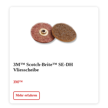
3M™ Scotch-Brite™ SE-DH
Vliesscheibe
3M™
Mehr erfahren