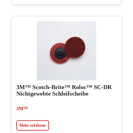
3M™ Scotch-Brite™ Roloc™ SC-DR
Nichtgewebte Schleifscheibe
3M™
Mehr erfahren