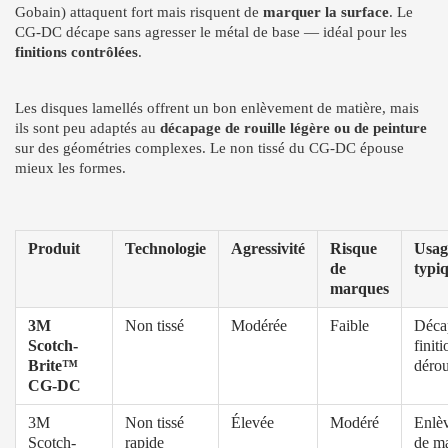
Gobain) attaquent fort mais risquent de
marquer la surface
. Le
CG-DC décape sans agresser le métal de base — idéal pour les
finitions contrôlées
.
Les disques lamellés offrent un bon enlèvement de matière, mais
ils sont peu adaptés au
décapage de rouille légère ou de peinture
sur des géométries complexes. Le non tissé du CG-DC épouse
mieux les formes.
Produit
Technologie
Agressivité
Risque
Usag
de
typi
marques
3M
Non tissé
Modérée
Faible
Déca
Scotch-
finiti
Brite™
dérou
CG-DC
3M
Non tissé
Élevée
Modéré
Enlè
Scotch-
rapide
de ma