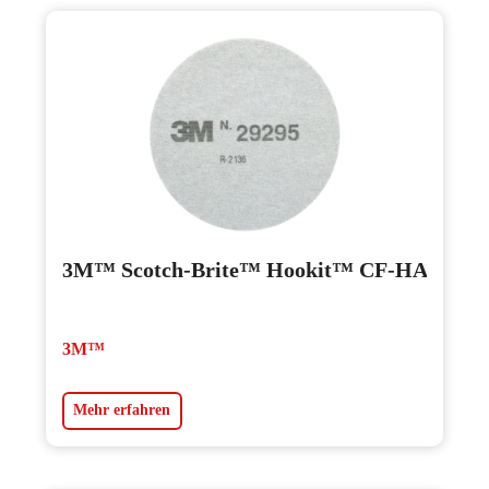
3M™ Scotch-Brite™ Hookit™ CF-HA
3M™
Mehr erfahren