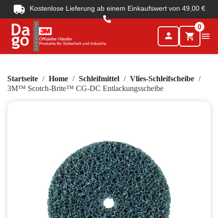
Kostenlose Lieferung ab einem Einkaufswert von 49,00 €
0
person

shopping_cart
Startseite
Home
Schleifmittel
Vlies-Schleifscheibe
3M™ Scotch-Brite™ CG-DC Entlackungsscheibe