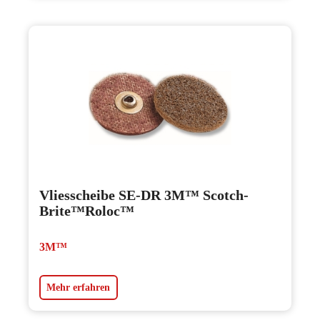
Vliesscheibe SE-DR 3M™ Scotch-
Brite™Roloc™
3M™
Mehr erfahren