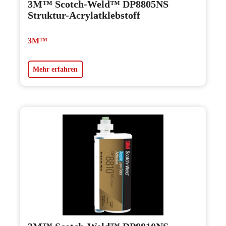
3M™ Scotch-Weld™ DP8805NS
Struktur-Acrylatklebstoff
3M™
Mehr erfahren