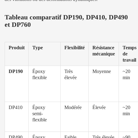
Tableau comparatif DP190, DP410, DP490
et DP760
Produit
Type
Flexibilité
Résistance
Temps
mécanique
de
travail
DP190
Époxy
Très
Moyenne
~20
flexible
élevée
min
DP410
Époxy
Modérée
Élevée
~20
semi-
min
flexible
DP490
Époxy
Faible
Très élevée
~90