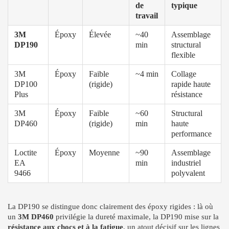
de
typique
travail
3M
Époxy
Élevée
~40
Assemblage
DP190
min
structural
flexible
3M
Époxy
Faible
~4 min
Collage
DP100
(rigide)
rapide haute
Plus
résistance
3M
Époxy
Faible
~60
Structural
DP460
(rigide)
min
haute
performance
Loctite
Époxy
Moyenne
~90
Assemblage
EA
min
industriel
9466
polyvalent
La DP190 se distingue donc clairement des époxy rigides : là où
un
3M DP460
privilégie la dureté maximale, la DP190 mise sur la
résistance aux chocs et à la fatigue
, un atout décisif sur les lignes