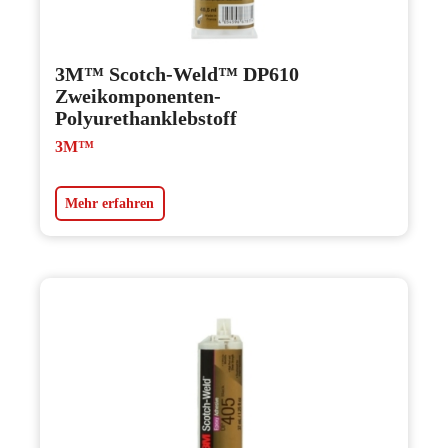
3M™ Scotch-Weld™ DP610
Zweikomponenten-
Polyurethanklebstoff
3M™
Mehr erfahren