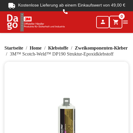
Kostenlose Lieferung ab einem Einkaufswert von 49,00 €
0
person

shopping_cart
Startseite
Home
Klebstoffe
Zweikomponenten-Kleber
3M™ Scotch-Weld™ DP190 Struktur-Epoxidklebstoff