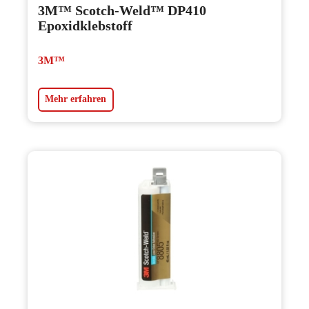
3M™ Scotch-Weld™ DP410
Epoxidklebstoff
3M™
Mehr erfahren