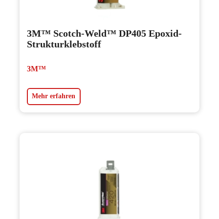
3M™ Scotch-Weld™ DP405 Epoxid-
Strukturklebstoff
3M™
Mehr erfahren