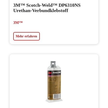
3M™ Scotch-Weld™ DP6310NS
Urethan-Verbundklebstoff
3M™
Mehr erfahren