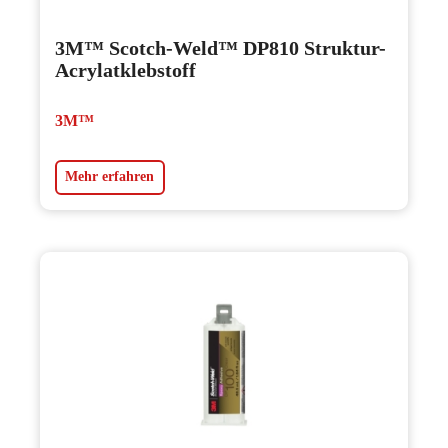
3M™ Scotch-Weld™ DP810 Struktur-
Acrylatklebstoff
3M™
Mehr erfahren