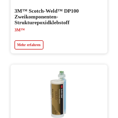
3M™ Scotch-Weld™ DP100
Zweikomponenten-
Strukturepoxidklebstoff
3M™
Mehr erfahren