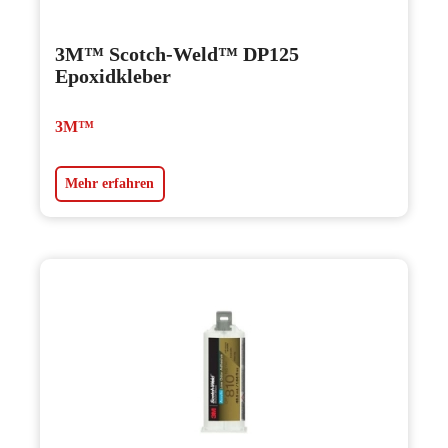
3M™ Scotch-Weld™ DP125
Epoxidkleber
3M™
Mehr erfahren