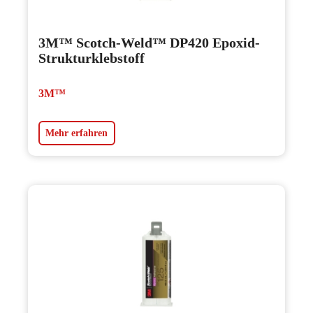
3M™ Scotch-Weld™ DP420 Epoxid-
Strukturklebstoff
3M™
Mehr erfahren