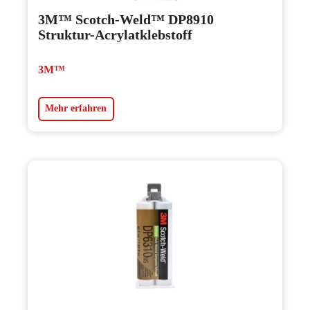
3M™ Scotch-Weld™ DP8910
Struktur-Acrylatklebstoff
3M™
Mehr erfahren