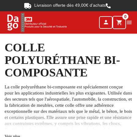
Livraison offerte dès 49,00€ d’achats
0
person

shopping_cart
COLLE
POLYURÉTHANE BI-
COMPOSANTE
La colle polyuréthane bi-composante est spécialement conçue
pour les applications industrielles les plus exigeantes. Utilisée dans
des secteurs tels que l'aérospatiale, l'automobile, la construction, et
la fabrication de meubles, cette colle offre une adhérence
exceptionnelle sur des matériaux tels que le métal, le béton, le bois
et certains plastiques. Elle assure une prise rapide et une résistance
aux contraintes extrêmes, y compris les vibrations, les chocs,
l'humidité et les variations de température. Sa formule bi-
composante garantit une liaison durable, capable de résister aux
Voir plus