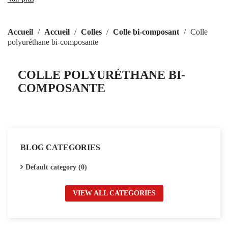
rigueurs des environnements industriels tout en maintenant la
fiabilité et la sécurité des assemblages.
Accueil
Accueil
Colles
Colle bi-composant
Colle
polyuréthane bi-composante
COLLE POLYURÉTHANE BI-
COMPOSANTE
BLOG CATEGORIES
Default category (0)
VIEW ALL CATEGORIES