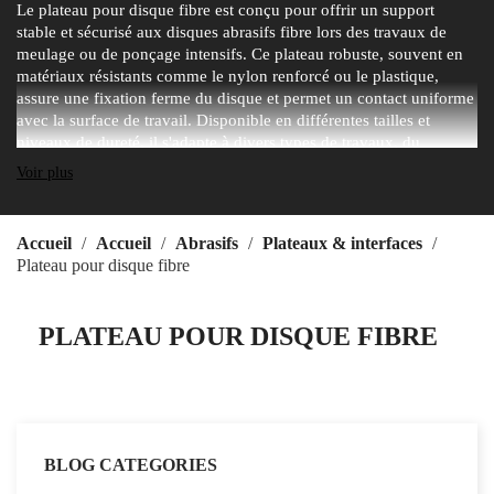
Le plateau pour disque fibre est conçu pour offrir un support
stable et sécurisé aux disques abrasifs fibre lors des travaux de
meulage ou de ponçage intensifs. Ce plateau robuste, souvent en
matériaux résistants comme le nylon renforcé ou le plastique,
assure une fixation ferme du disque et permet un contact uniforme
avec la surface de travail. Disponible en différentes tailles et
niveaux de dureté, il s'adapte à divers types de travaux, du
dégrossissage au polissage. Certains modèles incluent des
Voir plus
systèmes d'aération pour éviter la surchauffe, prolongeant ainsi la
durée de vie des disques et optimisant l'efficacité du travail.
Accueil
Accueil
Abrasifs
Plateaux & interfaces
Plateau pour disque fibre
PLATEAU POUR DISQUE FIBRE
BLOG CATEGORIES