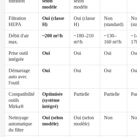
filtration
selon
selon
modèle
modèle
Filtration
Oui (classe
Oui (classe
Non
No
HEPA
H)
H)
(standard)
(st
Débit d'air
~200 m³/h
~180–210
~130–
~1
max.
m³/h
160 m³/h
17
Prise outil
Oui
Oui
Oui
Ou
intégrée
Démarrage
Oui
Oui
Oui
Ou
auto avec
l'outil
Compatibilité
Optimisée
Partielle
Partielle
Par
outils
(système
Mirka®
intégré)
Nettoyage
Oui (selon
Oui (selon
Non
No
automatique
modèle)
modèle)
du filtre