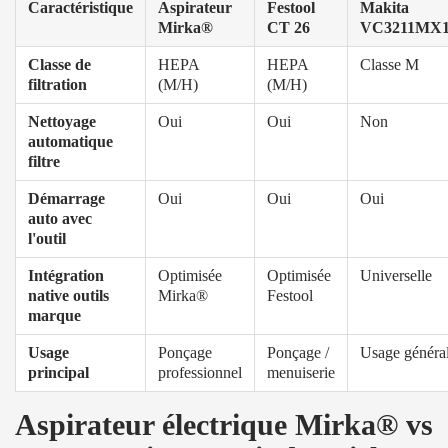
Caractéristique
Aspirateur
Festool
Makita
Mirka®
CT 26
VC3211MX
Classe de
HEPA
HEPA
Classe M
filtration
(M/H)
(M/H)
Nettoyage
Oui
Oui
Non
automatique
filtre
Démarrage
Oui
Oui
Oui
auto avec
l'outil
Intégration
Optimisée
Optimisée
Universelle
native outils
Mirka®
Festool
marque
Usage
Ponçage
Ponçage /
Usage généra
principal
professionnel
menuiserie
Aspirateur électrique Mirka® vs