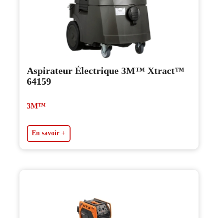
Aspirateur Électrique 3M™ Xtract™
64159
3M™
En savoir +