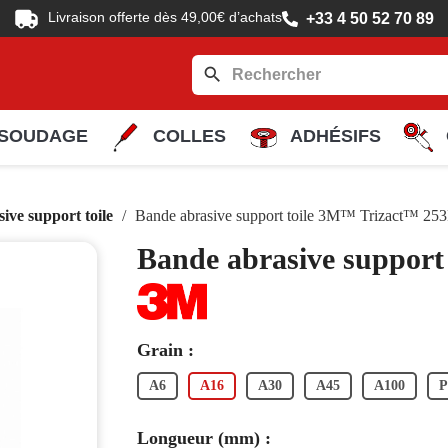
Livraison offerte dès 49,00€ d’achats
+33 4 50 52 70 89
search
SOUDAGE
COLLES
ADHÉSIFS
ive support toile
Bande abrasive support toile 3M™ Trizact™ 25
Bande abrasive suppor
Grain :
A6
A16
A30
A45
A100
P
Longueur (mm) :