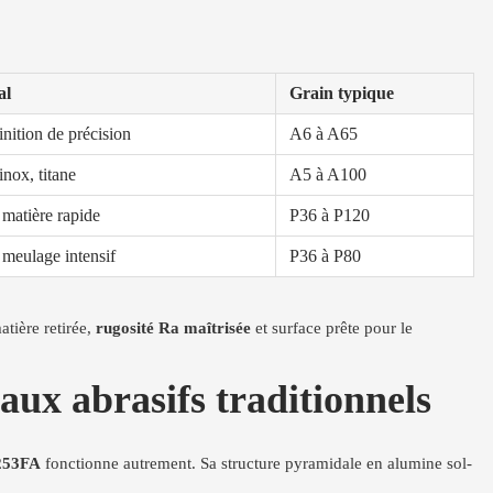
al
Grain typique
inition de précision
A6 à A65
inox, titane
A5 à A100
matière rapide
P36 à P120
 meulage intensif
P36 à P80
atière retirée,
rugosité Ra maîtrisée
et surface prête pour le
ux abrasifs traditionnels
253FA
fonctionne autrement. Sa structure pyramidale en alumine sol-