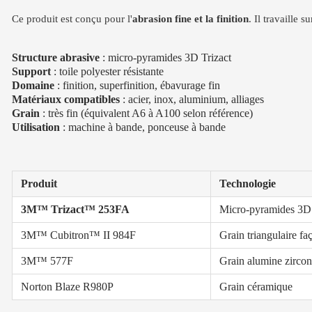
Ce produit est conçu pour l'
abrasion fine et la finition
. Il travaille 
Structure abrasive
: micro-pyramides 3D Trizact
Support
: toile polyester résistante
Domaine
: finition, superfinition, ébavurage fin
Matériaux compatibles
: acier, inox, aluminium, alliages
Grain
: très fin (équivalent A6 à A100 selon référence)
Utilisation
: machine à bande, ponceuse à bande
Produit
Technologie
3M™ Trizact™ 253FA
Micro-pyramides 3D
3M™ Cubitron™ II 984F
Grain triangulaire f
3M™ 577F
Grain alumine zirco
Norton Blaze R980P
Grain céramique