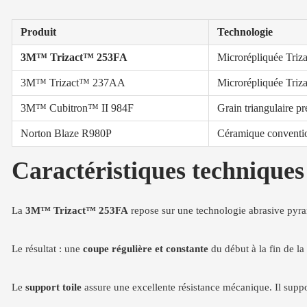
Produit
Technologie
3M™ Trizact™ 253FA
Microrépliquée Tri
3M™ Trizact™ 237AA
Microrépliquée Tri
3M™ Cubitron™ II 984F
Grain triangulaire pr
Norton Blaze R980P
Céramique conventi
Caractéristiques techniqu
La
3M™ Trizact™ 253FA
repose sur une technologie abrasive pyram
Le résultat : une
coupe régulière et constante
du début à la fin de la
Le
support toile
assure une excellente résistance mécanique. Il suppo