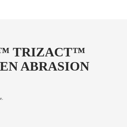
M™ TRIZACT™
 EN ABRASION
e.