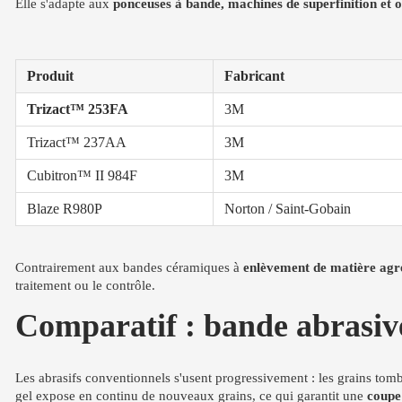
Elle s'adapte aux
ponceuses à bande, machines de superfinition et ou
Produit
Fabricant
Trizact™ 253FA
3M
Trizact™ 237AA
3M
Cubitron™ II 984F
3M
Blaze R980P
Norton / Saint-Gobain
Contrairement aux bandes céramiques à
enlèvement de matière agre
traitement ou le contrôle.
Comparatif : bande abrasiv
Les abrasifs conventionnels s'usent progressivement : les grains tomben
gel expose en continu de nouveaux grains, ce qui garantit une
coupe 