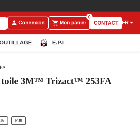
0
person

shopping_cart
FR
Connexion
Mon panier
CONTACT
OUTILLAGE
E.P.I
3FA
t toile 3M™ Trizact™ 253FA
16
P30