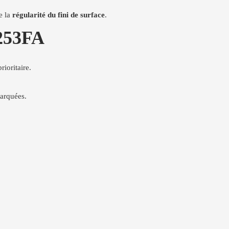
ie la
régularité du fini de surface
.
 253FA
rioritaire.
marquées.