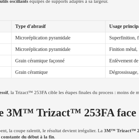
tils oscillants
équipés de supports adaptés à sa largeur.
Type d'abrasif
Usage princip
Microréplication pyramidale
Superfinition, f
Microréplication pyramidale
Finition métal, 
Grain céramique façonné
Enlèvement de 
Grain céramique
Dégrossissage,
ssif
, la Trizact™ 253FA cible les étapes finales du process : moins de m
e 3M™ Trizact™ 253FA face a
t, la coupe ralentit, le résultat devient irrégulier. La
3M™ Trizact™ 
constante du début à la fin
.