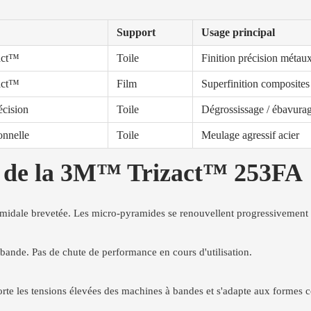
Support
Usage principal
zact™
Toile
Finition précision métaux
zact™
Film
Superfinition composites
écision
Toile
Dégrossissage / ébavurag
onnelle
Toile
Meulage agressif acier
es de la 3M™ Trizact™ 253FA
idale brevetée. Les micro-pyramides se renouvellent progressivement à 
 bande. Pas de chute de performance en cours d'utilisation.
rte les tensions élevées des machines à bandes et s'adapte aux formes 