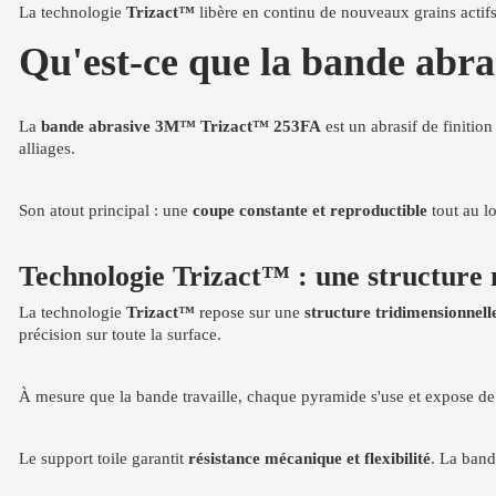
La technologie
Trizact™
libère en continu de nouveaux grains actif
Qu'est-ce que la bande abr
La
bande abrasive 3M™ Trizact™ 253FA
est un abrasif de finitio
alliages.
Son atout principal : une
coupe constante et reproductible
tout au l
Technologie Trizact™ : une structure
La technologie
Trizact™
repose sur une
structure tridimensionnell
précision sur toute la surface.
À mesure que la bande travaille, chaque pyramide s'use et expose d
Le support toile garantit
résistance mécanique et flexibilité
. La band