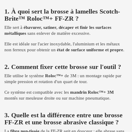
1. À quoi sert la brosse à lamelles Scotch-
Brite™ Roloc™+ FF-ZR ?
Elle sert à
ébavurer, satiner, décaper et finir les surfaces
métalliques
sans enlever de matière excessive.
Elle est idéale sur l'acier inoxydable, l'aluminium et les métaux
non ferreux pour obtenir un
état de surface uniforme et propre
.
2. Comment fixer cette brosse sur l'outil ?
Elle utilise le système
Roloc™+
de 3M : un montage rapide par
simple pression et rotation d'un quart de tour.
Ce système est compatible avec les
mandrin Roloc™+ 3M
montés sur meuleuse droite ou sur machine pneumatique.
3. Quelle est la différence entre une brosse
FF-ZR et une brosse abrasive classique ?
La
fibre non-tissée
de la FF-ZR agit en douceur : elle abrase sans