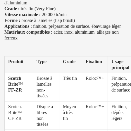
d'aluminium
Grade :
très fin (Very Fine)
Vitesse maximale :
20 000 tr/min
Forme :
brosse à lamelles (flap brush)
Applications :
finition, préparation de surface, ébavurage léger
Matériaux compatibles :
acier, inox, aluminium, alliages non
ferreux
Produit
Type
Grade
Fixation
Usage
principal
Scotch-
Brosse à
Très fin
Roloc™+
Finition,
Brite™
lamelles
préparatio
FF-ZR
non-
de surface
tissées
Scotch-
Disque à
Moyen
Roloc™+
Finition,
Brite™
fibres
à très
dépôts
CF-ZR
non-
fin
légers
tissées