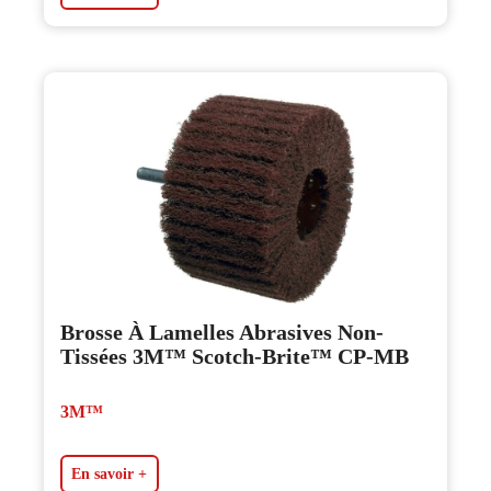
Brosse À Lamelles Abrasives Non-
Tissées 3M™ Scotch-Brite™ CP-MB
3M™
En savoir +