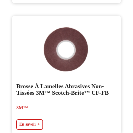
Brosse À Lamelles Abrasives Non-
Tissées 3M™ Scotch-Brite™ CF-FB
3M™
En savoir +