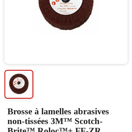
Brosse à lamelles abrasives
non-tissées 3M™ Scotch-
Brite™ Roloc™+ FF-ZR