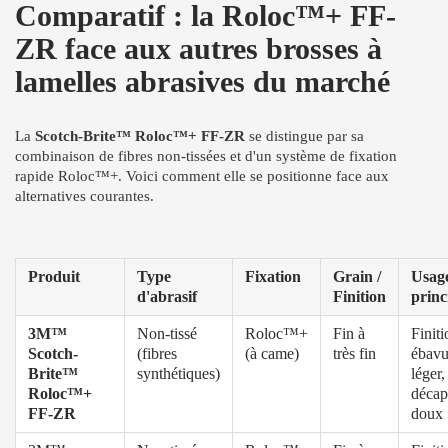
Comparatif : la Roloc™+ FF-
ZR face aux autres brosses à
lamelles abrasives du marché
La
Scotch-Brite™ Roloc™+ FF-ZR
se distingue par sa
combinaison de fibres non-tissées et d'un système de fixation
rapide Roloc™+. Voici comment elle se positionne face aux
alternatives courantes.
Produit
Type
Fixation
Grain /
Usag
d'abrasif
Finition
princ
3M™
Non-tissé
Roloc™+
Fin à
Finiti
Scotch-
(fibres
(à came)
très fin
ébavu
Brite™
synthétiques)
léger,
Roloc™+
décap
FF-ZR
doux