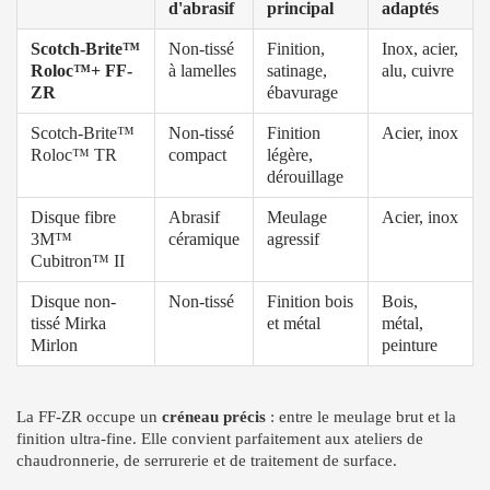
d'abrasif
principal
adaptés
Scotch-Brite™
Non-tissé
Finition,
Inox, acier,
Roloc™+ FF-
à lamelles
satinage,
alu, cuivre
ZR
ébavurage
Scotch-Brite™
Non-tissé
Finition
Acier, inox
Roloc™ TR
compact
légère,
dérouillage
Disque fibre
Abrasif
Meulage
Acier, inox
3M™
céramique
agressif
Cubitron™ II
Disque non-
Non-tissé
Finition bois
Bois,
tissé Mirka
et métal
métal,
Mirlon
peinture
La FF-ZR occupe un
créneau précis
: entre le meulage brut et la
finition ultra-fine. Elle convient parfaitement aux ateliers de
chaudronnerie, de serrurerie et de traitement de surface.