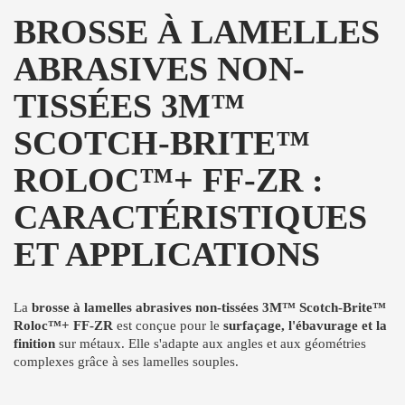
BROSSE À LAMELLES
ABRASIVES NON-
TISSÉES 3M™
SCOTCH-BRITE™
ROLOC™+ FF-ZR :
CARACTÉRISTIQUES
ET APPLICATIONS
La
brosse à lamelles abrasives non-tissées 3M™ Scotch-Brite™
Roloc™+ FF-ZR
est conçue pour le
surfaçage, l'ébavurage et la
finition
sur métaux. Elle s'adapte aux angles et aux géométries
complexes grâce à ses lamelles souples.