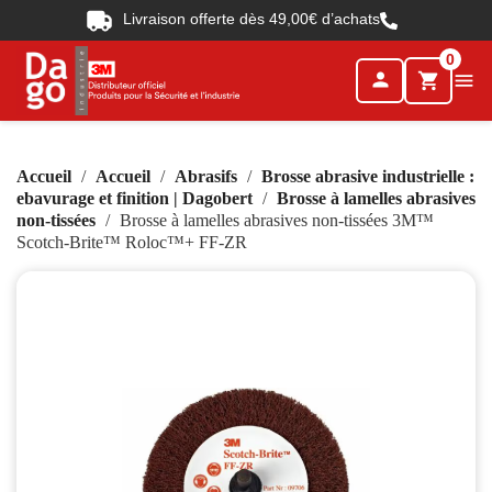
Livraison offerte dès 49,00€ d’achats
0
person

shopping_cart
Accueil
Accueil
Abrasifs
Brosse abrasive industrielle :
ebavurage et finition | Dagobert
Brosse à lamelles abrasives
non-tissées
Brosse à lamelles abrasives non-tissées 3M™
Scotch-Brite™ Roloc™+ FF-ZR