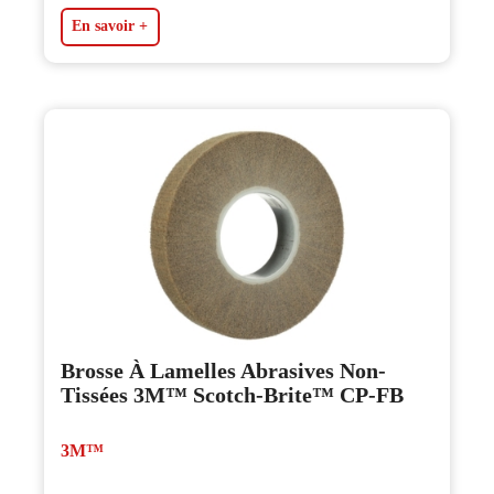
En savoir +
Brosse À Lamelles Abrasives Non-
Tissées 3M™ Scotch-Brite™ CP-FB
3M™