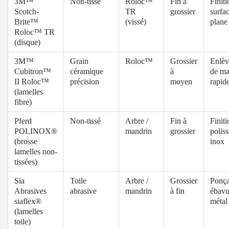
3M™
Non-tissé
Roloc™
Fin à
Finiti
Scotch-
TR
grossier
surfa
Brite™
(vissé)
plane
Roloc™ TR
(disque)
3M™
Grain
Roloc™
Grossier
Enlè
Cubitron™
céramique
à
de ma
II Roloc™
précision
moyen
rapid
(lamelles
fibre)
Pferd
Non-tissé
Arbre /
Fin à
Finiti
POLINOX®
mandrin
grossier
polis
(brosse
inox
lamelles non-
tissées)
Sia
Toile
Arbre /
Grossier
Ponça
Abrasives
abrasive
mandrin
à fin
ébavu
siaflex®
métal
(lamelles
toile)