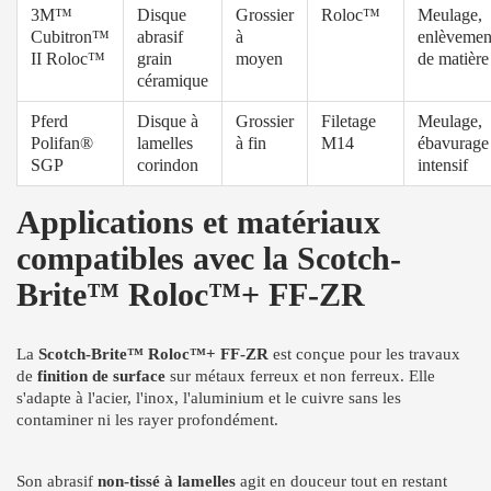
3M™
Disque
Grossier
Roloc™
Meulage,
Cubitron™
abrasif
à
enlèvemen
II Roloc™
grain
moyen
de matière
céramique
Pferd
Disque à
Grossier
Filetage
Meulage,
Polifan®
lamelles
à fin
M14
ébavurage
SGP
corindon
intensif
Applications et matériaux
compatibles avec la Scotch-
Brite™ Roloc™+ FF-ZR
La
Scotch-Brite™ Roloc™+ FF-ZR
est conçue pour les travaux
de
finition de surface
sur métaux ferreux et non ferreux. Elle
s'adapte à l'acier, l'inox, l'aluminium et le cuivre sans les
contaminer ni les rayer profondément.
Son abrasif
non-tissé à lamelles
agit en douceur tout en restant