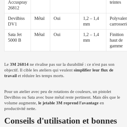
Accuspray
teintes
26812
Devilbiss
Métal
Oui
1,2 – 1,4
Polyvalen
DV1
mm
carrosseri
Sata Jet
Métal
Oui
1,2 – 1,4
Finition
5000 B
mm
haut de
gamme
Le
3M 26814
ne rivalise pas sur la durabilité : ce n'est pas son
objectif. Il cible les ateliers qui veulent
simplifier leur flux de
travail
et réduire les temps morts.
Pour un atelier avec peu de rotations de couleurs, un pistolet
Devilbiss ou Sata avec buse métal reste pertinent. Mais dès que le
volume augmente,
le jetable 3M reprend l'avantage
en
productivité nette.
Conseils d'utilisation et bonnes