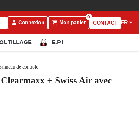
0
person

shopping_cart
FR
Connexion
Mon panier
CONTACT
OUTILLAGE
E.P.I
anneau de contrôle
learmaxx + Swiss Air avec