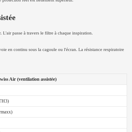
e protection réel est nettement supérieur.
sistée
'air passe à travers le filtre à chaque inspiration.
envoie en continu sous la cagoule ou l'écran. La résistance respiratoire
ss Air (ventilation assistée)
TH3)
rmaxx)