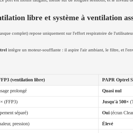
. Le port est moins fatigant, même sur de longues sessions, et le niveau d
tilation libre et système à ventilation as
 complet) repose uniquement sur l'effort respiratoire de l'utilisateur. L
trel
intègre un moteur-soufflante : il aspire l'air ambiant, le filtre, et l'
P3 (ventilation libre)
PAPR Optrel Swi
usage prolongé
Quasi nul
0× (FFP3)
Jusqu'à 500×
(
pement séparé)
Oui
(écran Clea
aleur, pression)
Élevé