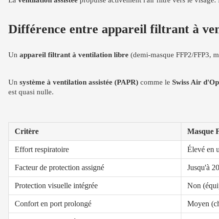
La
ventilation assistée
propulse activement l'air filtré vers le visage
Différence entre appareil filtrant à ven
Un
appareil filtrant à ventilation libre
(demi-masque FFP2/FFP3, masque
Un
système à ventilation assistée (PAPR)
comme le
Swiss Air d'Op
est quasi nulle.
Critère
Masque FF
Effort respiratoire
Élevé en 
Facteur de protection assigné
Jusqu'à 2
Protection visuelle intégrée
Non (équi
Confort en port prolongé
Moyen (ch