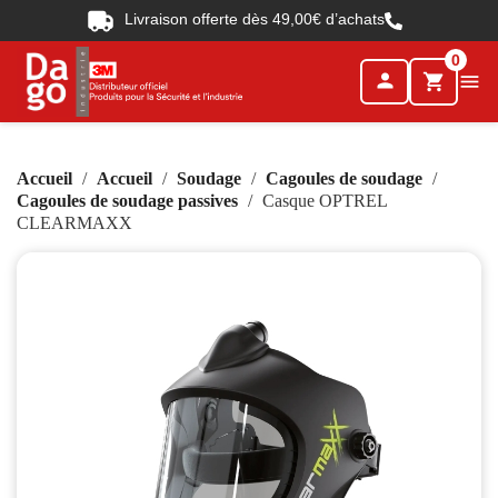
Livraison offerte dès 49,00€ d’achats
0
person

shopping_cart
Accueil
Accueil
Soudage
Cagoules de soudage
Cagoules de soudage passives
Casque OPTREL
CLEARMAXX