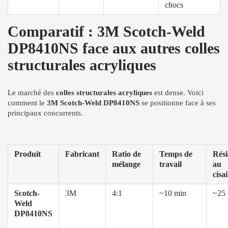
chocs
Comparatif : 3M Scotch-Weld
DP8410NS face aux autres colles
structurales acryliques
Le marché des
colles structurales acryliques
est dense. Voici
comment le
3M Scotch-Weld DP8410NS
se positionne face à ses
principaux concurrents.
Produit
Fabricant
Ratio de
Temps de
Rési
mélange
travail
au
cisa
Scotch-
3M
4:1
~10 min
~25
Weld
DP8410NS