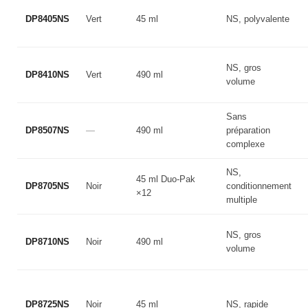
DP8405NS
Vert
45 ml
NS, polyvalente
NS, gros
DP8410NS
Vert
490 ml
volume
Sans
DP8507NS
—
490 ml
préparation
complexe
NS,
45 ml Duo-Pak
DP8705NS
Noir
conditionnement
×12
multiple
NS, gros
DP8710NS
Noir
490 ml
volume
DP8725NS
Noir
45 ml
NS, rapide