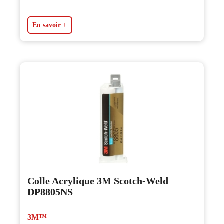
En savoir +
Colle Acrylique 3M Scotch-Weld
DP8805NS
3M™