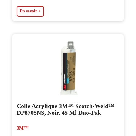
En savoir +
Colle Acrylique 3M™ Scotch-Weld™
DP8705NS, Noir, 45 Ml Duo-Pak
3M™