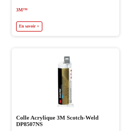
3M™
En savoir +
Colle Acrylique 3M Scotch-Weld
DP8507NS