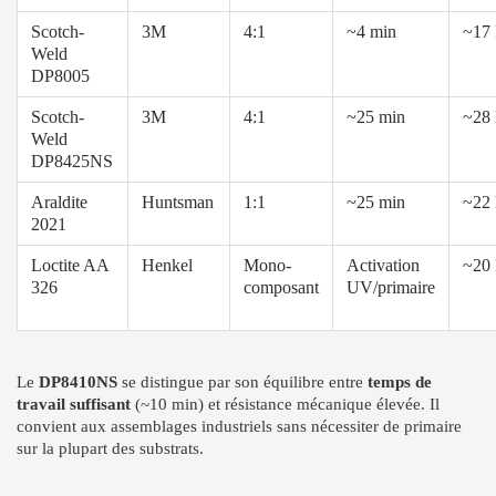
Scotch-
3M
4:1
~4 min
~17
Weld
DP8005
Scotch-
3M
4:1
~25 min
~28
Weld
DP8425NS
Araldite
Huntsman
1:1
~25 min
~22
2021
Loctite AA
Henkel
Mono-
Activation
~20
326
composant
UV/primaire
Le
DP8410NS
se distingue par son équilibre entre
temps de
travail suffisant
(~10 min) et résistance mécanique élevée. Il
convient aux assemblages industriels sans nécessiter de primaire
sur la plupart des substrats.