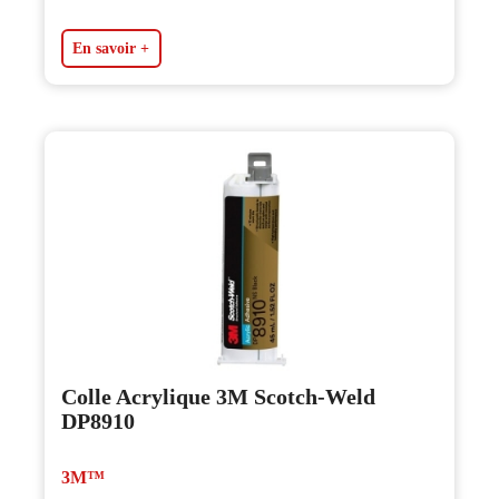
En savoir +
Colle Acrylique 3M Scotch-Weld
DP8910
3M™