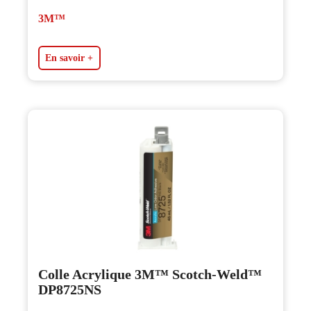
3M™
En savoir +
Colle Acrylique 3M™ Scotch-Weld™
DP8725NS