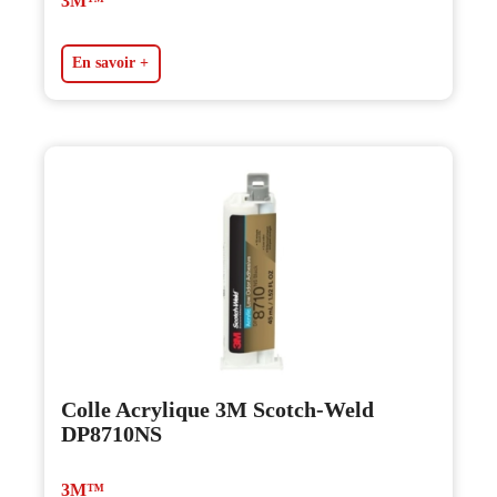
3M™
En savoir +
Colle Acrylique 3M Scotch-Weld
DP8710NS
3M™