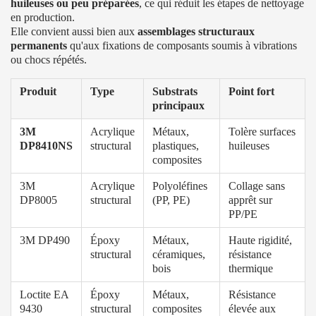
huileuses ou peu préparées
, ce qui réduit les étapes de nettoyage
en production.
Elle convient aussi bien aux
assemblages structuraux
permanents
qu'aux fixations de composants soumis à vibrations
ou chocs répétés.
Produit
Type
Substrats
Point fort
principaux
3M
Acrylique
Métaux,
Tolère surfaces
DP8410NS
structural
plastiques,
huileuses
composites
3M
Acrylique
Polyoléfines
Collage sans
DP8005
structural
(PP, PE)
apprêt sur
PP/PE
3M DP490
Époxy
Métaux,
Haute rigidité,
structural
céramiques,
résistance
bois
thermique
Loctite EA
Époxy
Métaux,
Résistance
9430
structural
composites
élevée aux