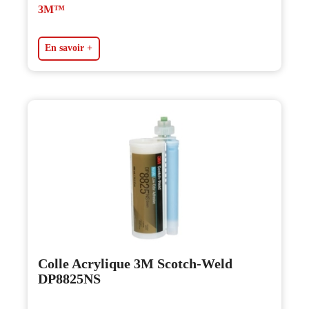
3M™
En savoir +
Colle Acrylique 3M Scotch-Weld
DP8825NS