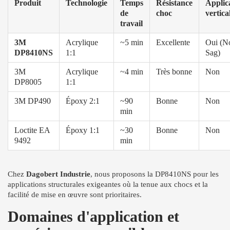
Produit
Technologie
Temps
Résistance
Applic
de
choc
vertica
travail
3M
Acrylique
~5 min
Excellente
Oui (N
DP8410NS
1:1
Sag)
3M
Acrylique
~4 min
Très bonne
Non
DP8005
1:1
3M DP490
Époxy 2:1
~90
Bonne
Non
min
Loctite EA
Époxy 1:1
~30
Bonne
Non
9492
min
Chez
Dagobert Industrie
, nous proposons la DP8410NS pour les
applications structurales exigeantes où la tenue aux chocs et la
facilité de mise en œuvre sont prioritaires.
Domaines d'application et