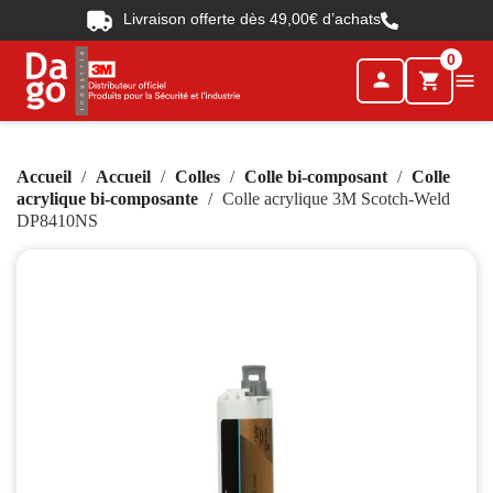
Livraison offerte dès 49,00€ d’achats
0
person

shopping_cart
Accueil
Accueil
Colles
Colle bi-composant
Colle
acrylique bi-composante
Colle acrylique 3M Scotch-Weld
DP8410NS