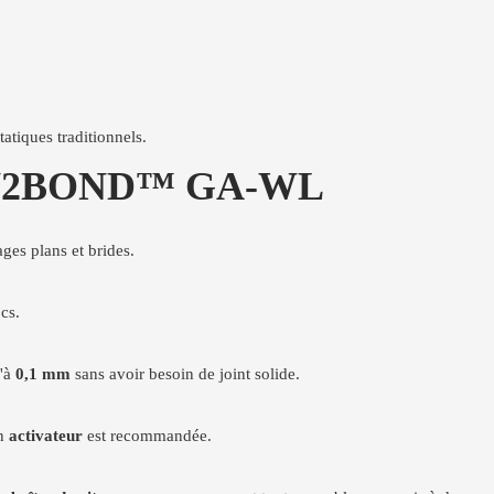
atiques traditionnels.
 BORN2BOND™ GA-WL
ges plans et brides.
ocs.
u'à
0,1 mm
sans avoir besoin de joint solide.
un
activateur
est recommandée.