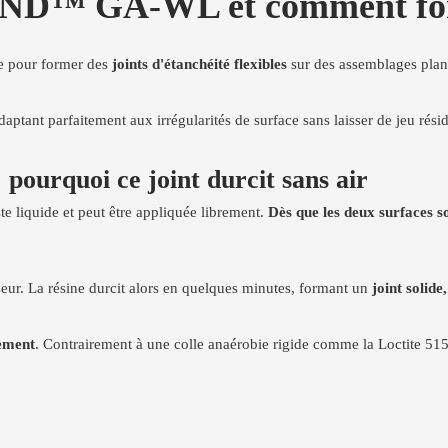
ND™ GA-WL et comment fonct
 pour former des
joints d'étanchéité flexibles
sur des assemblages plans
ptant parfaitement aux irrégularités de surface sans laisser de jeu résid
 pourquoi ce joint durcit sans air
ste liquide et peut être appliquée librement.
Dès que les deux surfaces s
seur. La résine durcit alors en quelques minutes, formant un
joint solide
sement
. Contrairement à une colle anaérobie rigide comme la Loctite 515 o