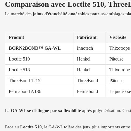
Comparaison avec Loctite 510, ThreeB
Le marché des
joints d'étanchéité anaérobies pour assemblages pl
Produit
Fabricant
Viscosité
BORN2BOND™ GA-WL
Innotech
Thixotrope 
Loctite 510
Henkel
Pâteuse
Loctite 518
Henkel
Thixotrope
ThreeBond 1215
ThreeBond
Pâteuse
Permabond A136
Permabond
Liquide / s
Le
GA-WL se distingue par sa flexibilité
après polymérisation. C'es
Face au
Loctite 510
, le GA-WL tolère des jeux plus importants entre 