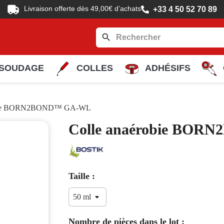
Livraison offerte dès 49,00€ d’achats
+33 4 50 52 70 89
search
SOUDAGE
COLLES
ADHÉSIFS
obie BORN2BOND™ GA-WL
Colle anaérobie BO
Taille :
Nombre de pièces dans le lot :