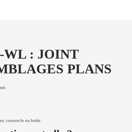
WL : JOINT
EMBLAGES PLANS
rmé.
er, couvercle ou bride.