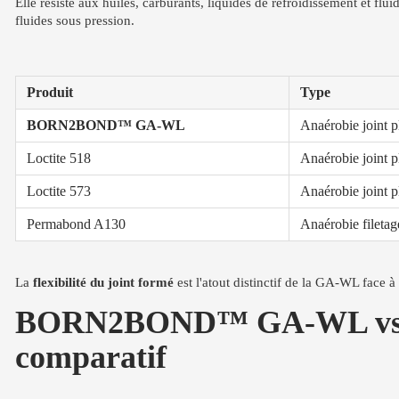
Elle résiste aux huiles, carburants, liquides de refroidissement et flu
fluides sous pression.
Produit
Type
BORN2BOND™ GA-WL
Anaérobie joint p
Loctite 518
Anaérobie joint p
Loctite 573
Anaérobie joint p
Permabond A130
Anaérobie filetag
La
flexibilité du joint formé
est l'atout distinctif de la GA-WL face à
BORN2BOND™ GA-WL vs autre
comparatif