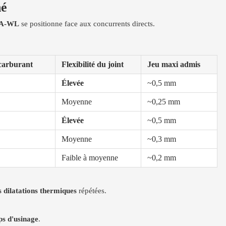
hé
A-WL
se positionne face aux concurrents directs.
 carburant
Flexibilité du joint
Jeu maxi admis
Élevée
~0,5 mm
Moyenne
~0,25 mm
Élevée
~0,5 mm
Moyenne
~0,3 mm
Faible à moyenne
~0,2 mm
s dilatations thermiques
répétées.
s d'usinage
.