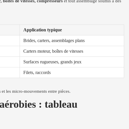
, boîtes de vitesses, compresseurs
et tout assemblage soumis à des
Application typique
Brides, carters, assemblages plans
Carters moteur, boîtes de vitesses
Surfaces rugueuses, grands jeux
Filets, raccords
s
et les micro-mouvements entre pièces.
robies : tableau