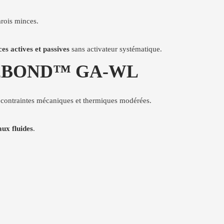
arois minces.
ces actives et passives
sans activateur systématique.
 BORN2BOND™ GA-WL
s contraintes mécaniques et thermiques modérées.
aux fluides
.