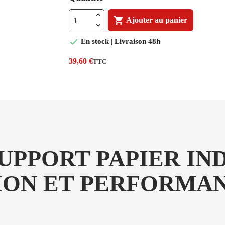

Ajouter au panier

En stock | Livraison 48h
39,60 €
TTC
SUPPORT PAPIER I
SION ET PERFORMA