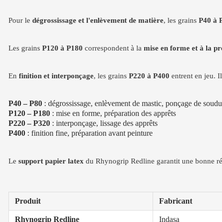
Pour le
dégrossissage et l'enlèvement de matière
, les grains
P40 à 
Les grains
P120 à P180
correspondent à la
mise en forme et à la p
En
finition et interponçage
, les grains
P220 à P400
entrent en jeu. I
P40 – P80
: dégrossissage, enlèvement de mastic, ponçage de soudu
P120 – P180
: mise en forme, préparation des apprêts
P220 – P320
: interponçage, lissage des apprêts
P400
: finition fine, préparation avant peinture
Le
support papier latex
du Rhynogrip Redline garantit une bonne rés
Produit
Fabricant
Rhynogrip Redline
Indasa