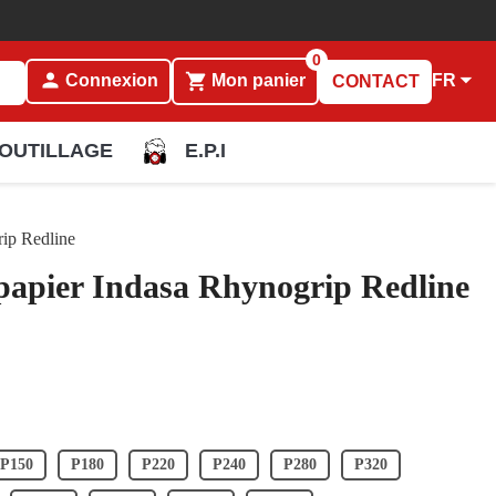
0
person

shopping_cart
FR
Connexion
Mon panier
CONTACT
OUTILLAGE
E.P.I
rip Redline
 papier Indasa Rhynogrip Redline
P150
P180
P220
P240
P280
P320