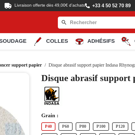
Livraison offerte dès 49,00€ d’achats
+33 4 50 52 70 89
search
SOUDAGE
COLLES
ADHÉSIFS
oncer support papier
Disque abrasif support papier Indasa Rhynog
Disque abrasif support
Grain :
P40
P60
P80
P100
P120