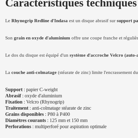
Caractéristiques technique
Le
Rhynogrip Redline d'Indasa
est un disque abrasif sur
support pa
Son
grain en oxyde d'aluminium
offre une coupe franche et régulièr
Le dos du disque est équipé d'un
système d'accroche Velcro (auto-
La
couche anti-colmatage
(stéarate de zinc) limite l'encrassement d
Support
: papier C-weight
Abrasif
: oxyde d'aluminium
Fixation
: Velcro (Rhynogrip)
Traitement
: anti-colmatage stéarate de zinc
Grains disponibles
: P80 à P400
Diamètres courants
: 125 mm et 150 mm
Perforations
: multiperforé pour aspiration optimale