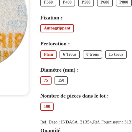
P360
P400
P500
P600
P800
Fixation :
Autoagrippant
Perforation :
Plein
6 Trous
8 trous
15 trous
Diamètre (mm) :
75
150
Nombre de pièces dans le lot :
100
INDASA_31354,
313
Ref. Dago :
Ref. Fournisseur :
Quantité