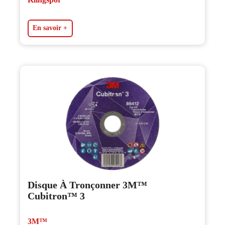
En savoir +
Disque À Tronçonner 3M™
Cubitron™ 3
3M™