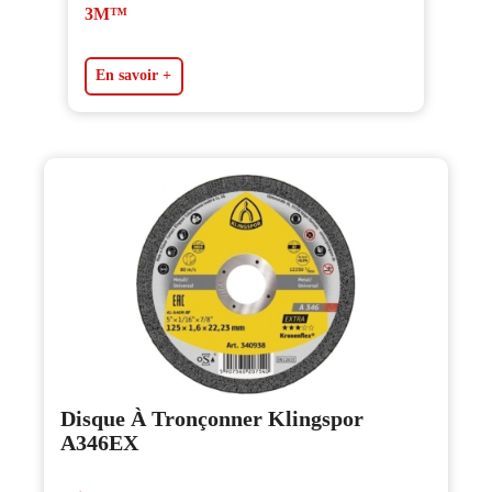
3M™
En savoir +
Disque À Tronçonner Klingspor
A346EX