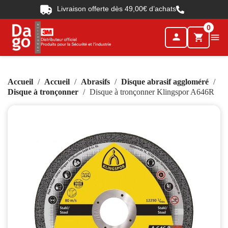
Livraison offerte dès 49,00€ d’achats
0
person

shopping_cart
Accueil
Accueil
Abrasifs
Disque abrasif aggloméré
Disque à tronçonner
Disque à tronçonner Klingspor A646R