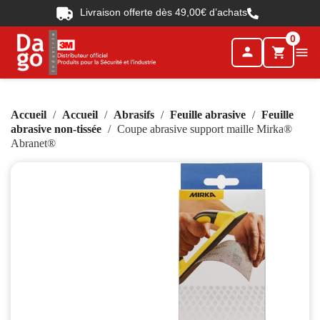
Livraison offerte dès 49,00€ d’achats
0
person

shopping_cart
Accueil
Accueil
Abrasifs
Feuille abrasive
Feuille
abrasive non-tissée
Coupe abrasive support maille Mirka®
Abranet®