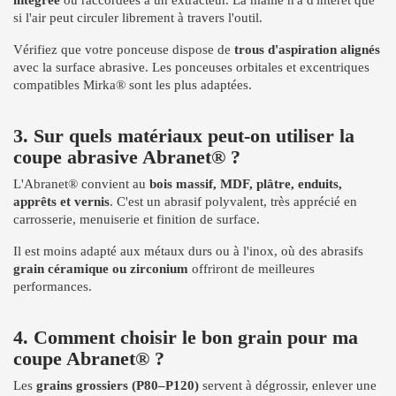
intégrée
ou raccordées à un extracteur. La maille n'a d'intérêt que
si l'air peut circuler librement à travers l'outil.
Vérifiez que votre ponceuse dispose de
trous d'aspiration alignés
avec la surface abrasive. Les ponceuses orbitales et excentriques
compatibles Mirka® sont les plus adaptées.
3. Sur quels matériaux peut-on utiliser la
coupe abrasive Abranet® ?
L'Abranet® convient au
bois massif, MDF, plâtre, enduits,
apprêts et vernis
. C'est un abrasif polyvalent, très apprécié en
carrosserie, menuiserie et finition de surface.
Il est moins adapté aux métaux durs ou à l'inox, où des abrasifs
grain céramique ou zirconium
offriront de meilleures
performances.
4. Comment choisir le bon grain pour ma
coupe Abranet® ?
Les
grains grossiers (P80–P120)
servent à dégrossir, enlever une