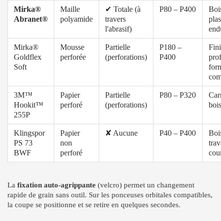
Mirka®
Maille
✔ Totale (à
P80 – P400
Bois
Abranet®
polyamide
travers
plas
l'abrasif)
end
Mirka®
Mousse
Partielle
P180 –
Fini
Goldflex
perforée
(perforations)
P400
prof
Soft
for
com
3M™
Papier
Partielle
P80 – P320
Carr
Hookit™
perforé
(perforations)
boi
255P
Klingspor
Papier
✘ Aucune
P40 – P400
Boi
PS 73
non
tra
BWF
perforé
cou
La
fixation auto-agrippante
(velcro) permet un changement
rapide de grain sans outil. Sur les ponceuses orbitales compatibles,
la coupe se positionne et se retire en quelques secondes.