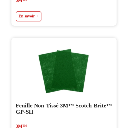
3M™
En savoir +
Feuille Non-Tissé 3M™ Scotch-Brite™
GP-SH
3M™