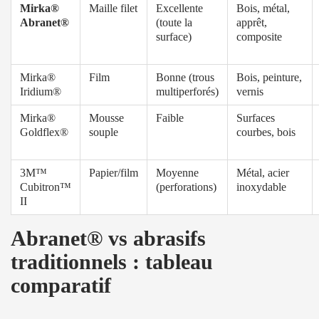
Mirka®
Maille filet
Excellente
Bois, métal,
Abranet®
(toute la
apprêt,
surface)
composite
Mirka®
Film
Bonne (trous
Bois, peinture,
Iridium®
multiperforés)
vernis
Mirka®
Mousse
Faible
Surfaces
Goldflex®
souple
courbes, bois
3M™
Papier/film
Moyenne
Métal, acier
Cubitron™
(perforations)
inoxydable
II
Abranet® vs abrasifs
traditionnels : tableau
comparatif