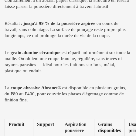
Contrairement à un abrasif papier classique, la structure en réseau
laisse passer la poussière directement à travers l'abrasif.
Résultat :
jusqu'à 99 % de la poussière aspirée
en cours de
travail, sans colmatage. La surface de ponçage reste propre plus
longtemps, ce qui prolonge la durée de vie de la coupe.
Le
grain alumine céramique
est réparti uniformément sur toute la
maille. On obtient une coupe franche, régulière, sans traces ni
rayures parasites — idéal pour les finitions sur bois, métal,
plastique ou enduit.
La
coupe abrasive Abranet®
est disponible en plusieurs grains,
du P80 au P400, pour couvrir les phases d'égrenage comme de
finition fine.
Produit
Support
Aspiration
Grains
Usa
poussière
disponibles
pri