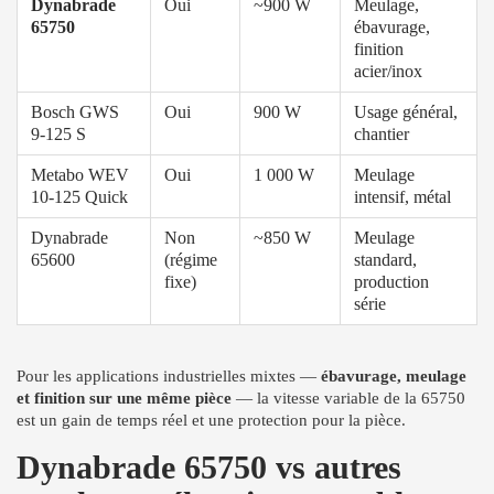
Dynabrade
Oui
~900 W
Meulage,
65750
ébavurage,
finition
acier/inox
Bosch GWS
Oui
900 W
Usage général,
9-125 S
chantier
Metabo WEV
Oui
1 000 W
Meulage
10-125 Quick
intensif, métal
Dynabrade
Non
~850 W
Meulage
65600
(régime
standard,
fixe)
production
série
Pour les applications industrielles mixtes —
ébavurage, meulage
et finition sur une même pièce
— la vitesse variable de la 65750
est un gain de temps réel et une protection pour la pièce.
Dynabrade 65750 vs autres