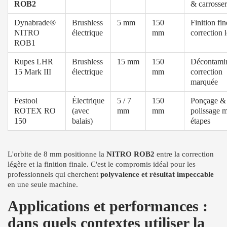
ROB2
& carrosser
Dynabrade®
Brushless
5 mm
150
Finition fin
NITRO
électrique
mm
correction 
ROB1
Rupes LHR
Brushless
15 mm
150
Décontamin
15 Mark III
électrique
mm
correction
marquée
Festool
Électrique
5 / 7
150
Ponçage &
ROTEX RO
(avec
mm
mm
polissage m
150
balais)
étapes
L'orbite de 8 mm positionne la
NITRO ROB2
entre la correction
légère et la finition finale. C'est le compromis idéal pour les
professionnels qui cherchent
polyvalence et résultat impeccable
en une seule machine.
Applications et performances :
dans quels contextes utiliser la