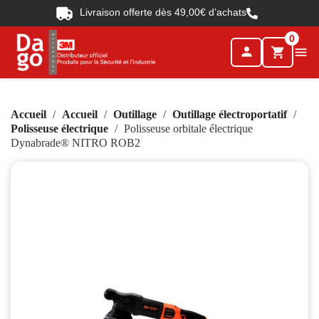
Livraison offerte dès 49,00€ d’achats
0
person

shopping_cart
Accueil
Accueil
Outillage
Outillage électroportatif
Polisseuse électrique
Polisseuse orbitale électrique
Dynabrade® NITRO ROB2