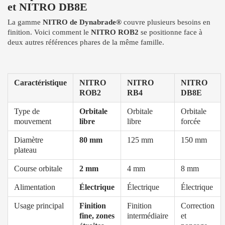
et NITRO DB8E
La gamme
NITRO de Dynabrade®
couvre plusieurs besoins en
finition. Voici comment le
NITRO ROB2
se positionne face à
deux autres références phares de la même famille.
Caractéristique
NITRO
NITRO
NITRO
ROB2
RB4
DB8E
Type de
Orbitale
Orbitale
Orbitale
mouvement
libre
libre
forcée
Diamètre
80 mm
125 mm
150 mm
plateau
Course orbitale
2 mm
4 mm
8 mm
Alimentation
Électrique
Électrique
Électrique
Usage principal
Finition
Finition
Correction
fine, zones
intermédiaire
et