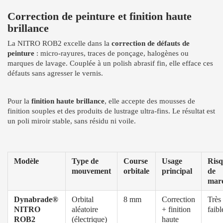
Correction de peinture et finition haute
brillance
La NITRO ROB2 excelle dans la
correction de défauts de
peinture
: micro-rayures, traces de ponçage, halogènes ou
marques de lavage. Couplée à un polish abrasif fin, elle efface ces
défauts sans agresser le vernis.
Pour la
finition haute brillance
, elle accepte des mousses de
finition souples et des produits de lustrage ultra-fins. Le résultat est
un poli miroir stable, sans résidu ni voile.
Modèle
Type de
Course
Usage
Ris
mouvement
orbitale
principal
de
mar
Dynabrade®
Orbital
8 mm
Correction
Très
NITRO
aléatoire
+ finition
faibl
ROB2
(électrique)
haute