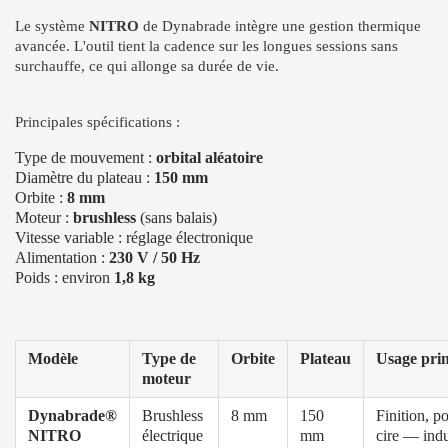
Le système
NITRO
de Dynabrade intègre une gestion thermique
avancée. L'outil tient la cadence sur les longues sessions sans
surchauffe, ce qui allonge sa durée de vie.
Principales spécifications :
Type de mouvement :
orbital aléatoire
Diamètre du plateau :
150 mm
Orbite :
8 mm
Moteur :
brushless
(sans balais)
Vitesse variable : réglage électronique
Alimentation :
230 V / 50 Hz
Poids : environ
1,8 kg
Modèle
Type de
Orbite
Plateau
Usage prin
moteur
Dynabrade®
Brushless
8 mm
150
Finition, po
NITRO
électrique
mm
cire — indu