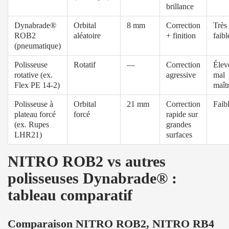
brillance
Dynabrade®
Orbital
8 mm
Correction
Très
ROB2
aléatoire
+ finition
faibl
(pneumatique)
Polisseuse
Rotatif
—
Correction
Élev
rotative (ex.
agressive
mal
Flex PE 14-2)
maîtr
Polisseuse à
Orbital
21 mm
Correction
Faib
plateau forcé
forcé
rapide sur
(ex. Rupes
grandes
LHR21)
surfaces
NITRO ROB2 vs autres
polisseuses Dynabrade® :
tableau comparatif
Comparaison NITRO ROB2, NITRO RB4