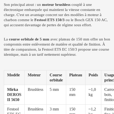
Son principal atout : un
moteur brushless
couplé à une
électronique embarquée qui maintient la vitesse constante en
charge. C'est un avantage concret sur des modèles à moteur à
charbon comme le
Festool ETS 150/3
ou le Bosch GEX 150 AC,
qui accusent davantage de pertes de régime sous effort.
La
course orbitale de 5 mm
avec plateau de 150 mm offre un bon
compromis entre enlèvement de matière et qualité de finition. À
titre de comparaison, la Festool ETS EC 150/3 propose une course
identique, mais à un tarif nettement supérieur.
Modèle
Moteur
Course
Plateau
Poids
Usag
orbitale
princ
Mirka
Brushless
5 mm
150
~1,0
Carros
DEROS
mm
kg
bois,
II 5650
finiti
Festool
Brushless
3 mm
150
~1,2
Finiti