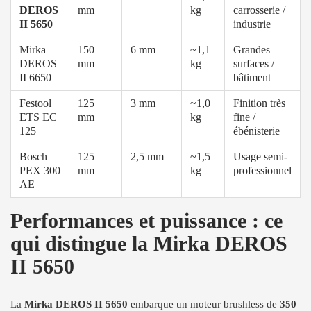
DEROS
mm
kg
carrosserie /
II 5650
industrie
Mirka
150
6 mm
~1,1
Grandes
DEROS
mm
kg
surfaces /
II 6650
bâtiment
Festool
125
3 mm
~1,0
Finition très
ETS EC
mm
kg
fine /
125
ébénisterie
Bosch
125
2,5 mm
~1,5
Usage semi-
PEX 300
mm
kg
professionnel
AE
Performances et puissance : ce
qui distingue la Mirka DEROS
II 5650
La
Mirka DEROS II 5650
embarque un moteur brushless de
350