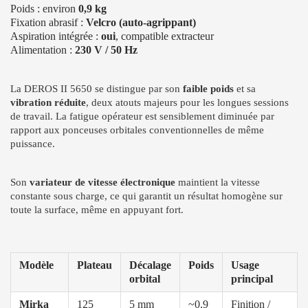
Poids : environ
0,9 kg
Fixation abrasif :
Velcro (auto-agrippant)
Aspiration intégrée :
oui
, compatible extracteur
Alimentation :
230 V / 50 Hz
La DEROS II 5650 se distingue par son
faible poids
et sa
vibration réduite
, deux atouts majeurs pour les longues sessions
de travail. La fatigue opérateur est sensiblement diminuée par
rapport aux ponceuses orbitales conventionnelles de même
puissance.
Son
variateur de vitesse électronique
maintient la vitesse
constante sous charge, ce qui garantit un résultat homogène sur
toute la surface, même en appuyant fort.
Modèle
Plateau
Décalage
Poids
Usage
orbital
principal
Mirka
125
5 mm
~0,9
Finition /