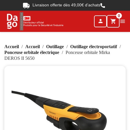
Livraison offerte dès 49,00€ d’achats
0
person

shopping_cart
Accueil
Accueil
Outillage
Outillage électroportatif
Ponceuse orbitale électrique
Ponceuse orbitale Mirka
DEROS II 5650