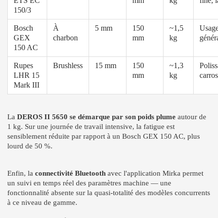
ETS EC
mm
kg
fine, 
150/3
Bosch
À
5 mm
150
~1,5
Usag
GEX
charbon
mm
kg
génér
150 AC
Rupes
Brushless
15 mm
150
~1,3
Polis
LHR 15
mm
kg
carros
Mark III
La
DEROS II 5650 se démarque par son poids plume
autour de
1 kg. Sur une journée de travail intensive, la fatigue est
sensiblement réduite par rapport à un Bosch GEX 150 AC, plus
lourd de 50 %.
Enfin, la
connectivité Bluetooth
avec l'application Mirka permet
un suivi en temps réel des paramètres machine — une
fonctionnalité absente sur la quasi-totalité des modèles concurrents
à ce niveau de gamme.