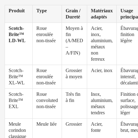
Produit
Type
Grain /
Matériaux
Usage
Dureté
adaptés
principa
Scotch-
Roue
Moyen à
Acier,
Ébavura
Brite™
enroulée
fin
inox,
finition
LD-WL
non-tissée
(A/MED
aluminium,
légère
–
métaux
A/FIN)
non
ferreux
Scotch-
Roue
Grossier
Acier, inox
Ébavura
Brite™
enroulée
à moyen
intensif,
XL-WL
non-tissée
décalam
Scotch-
Roue
Très fin
Inox,
Finition 
Brite™
convoluted
à fin
aluminium,
surface,
EXL
non-tissée
métaux
polissag
tendres
léger
Meule
Meule liée
Grossier
Acier,
Ébavura
corindon
fonte
brut, me
classique