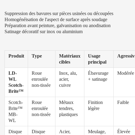
Suppression des bavures sur pièces usinées ou découpées
Homogénéisation de l'aspect de surface après soudage
Préparation avant peinture, galvanisation ou anodisation
Satinage décoratif sur inox ou aluminium
Produit
Type
Matériaux
Usage
Agressiv
cibles
principal
LD-
Roue
Inox, alu,
Ébavurage
Modérée
WL
enroulée
acier,
+ satinage
Scotch-
non-tissée
cuivre
Brite™
Scotch-
Roue
Métaux
Finition
Faible
Brite™
enroulée
tendres,
légère
MB-
non-tissée
plastiques
WL
Disque
Disque
Acier,
Meulage,
Élevée