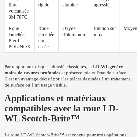
fibre
rigide
alumine
agressif
vulcanisée
3M 787C
Roue
Roue
Oxyde
Finition sur
Moyen
lamellée
lamellée
d'aluminium
inox
Pferd
non-
POLINOX
tissée
Par rapport aux disques abrasifs classiques, la
LD-WL génère
moins de rayures profondes
et préserve mieux l'état de surface.
C'est un avantage décisif pour les pièces destinées à un traitement
de surface ou à un usage visible.
Applications et matériaux
compatibles avec la roue LD-
WL Scotch-Brite™
La roue LD-WL Scotch-Brite™ est conçue pour trois opérations