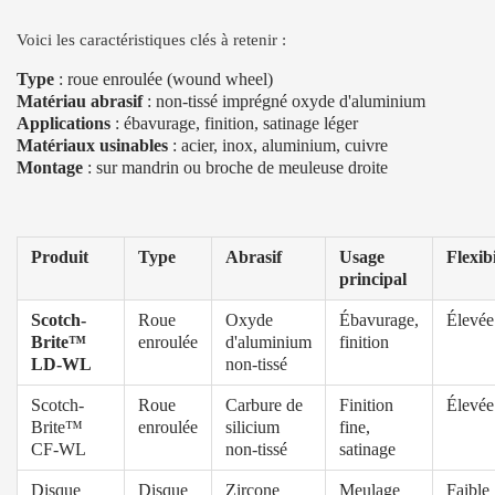
Voici les caractéristiques clés à retenir :
Type
: roue enroulée (wound wheel)
Matériau abrasif
: non-tissé imprégné oxyde d'aluminium
Applications
: ébavurage, finition, satinage léger
Matériaux usinables
: acier, inox, aluminium, cuivre
Montage
: sur mandrin ou broche de meuleuse droite
Produit
Type
Abrasif
Usage
Flexibi
principal
Scotch-
Roue
Oxyde
Ébavurage,
Élevée
Brite™
enroulée
d'aluminium
finition
LD-WL
non-tissé
Scotch-
Roue
Carbure de
Finition
Élevée
Brite™
enroulée
silicium
fine,
CF-WL
non-tissé
satinage
Disque
Disque
Zircone
Meulage
Faible