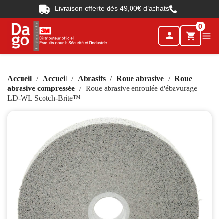
Livraison offerte dès 49,00€ d’achats
0
person

shopping_cart
Accueil
Accueil
Abrasifs
Roue abrasive
Roue
abrasive compressée
Roue abrasive enroulée d'ébavurage
LD-WL Scotch-Brite™