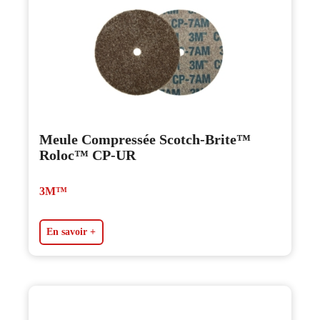
Meule Compressée Scotch-Brite™
Roloc™ CP-UR
3M™
En savoir +