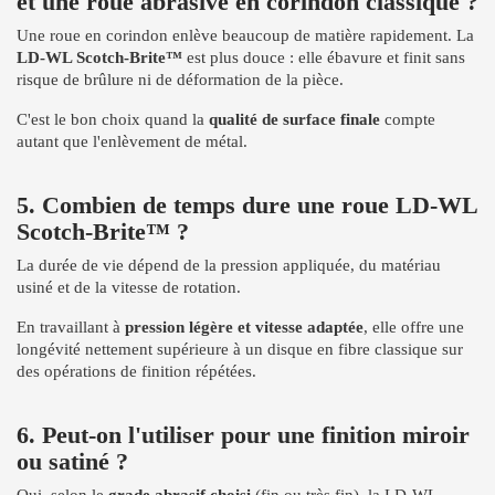
et une roue abrasive en corindon classique ?
Une roue en corindon enlève beaucoup de matière rapidement. La
LD-WL Scotch-Brite™
est plus douce : elle ébavure et finit sans
risque de brûlure ni de déformation de la pièce.
C'est le bon choix quand la
qualité de surface finale
compte
autant que l'enlèvement de métal.
5. Combien de temps dure une roue LD-WL
Scotch-Brite™ ?
La durée de vie dépend de la pression appliquée, du matériau
usiné et de la vitesse de rotation.
En travaillant à
pression légère et vitesse adaptée
, elle offre une
longévité nettement supérieure à un disque en fibre classique sur
des opérations de finition répétées.
6. Peut-on l'utiliser pour une finition miroir
ou satiné ?
Oui, selon le
grade abrasif choisi
(fin ou très fin), la LD-WL