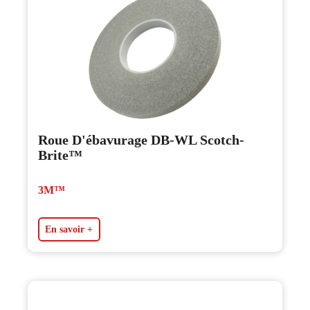
Roue D'ébavurage DB-WL Scotch-
Brite™
3M™
En savoir +