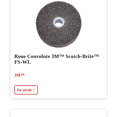
Roue Convolute 3M™ Scotch-Brite™
FS-WL
3M™
En savoir +