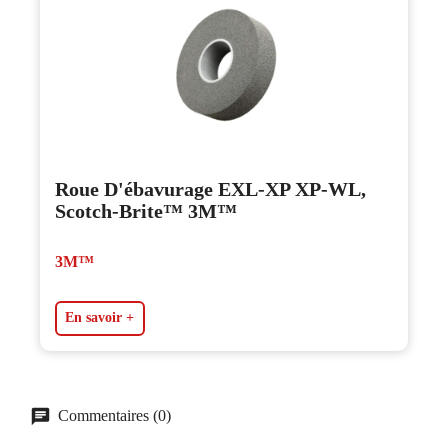
Roue D'ébavurage EXL-XP XP-WL,
Scotch-Brite™ 3M™
3M™
En savoir +
Commentaires (0)