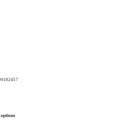
00182457
 options