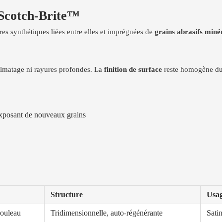
 Scotch-Brite™
es synthétiques liées entre elles et imprégnées de
grains abrasifs min
colmatage ni rayures profondes. La
finition de surface
reste homogène du 
 exposant de nouveaux grains
Structure
Usag
rouleau
Tridimensionnelle, auto-régénérante
Sati