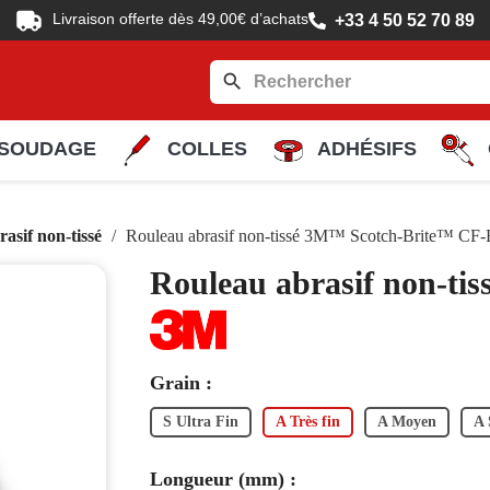
Livraison offerte dès 49,00€ d’achats
+33 4 50 52 70 89
search
SOUDAGE
COLLES
ADHÉSIFS
asif non-tissé
Rouleau abrasif non-tissé 3M™ Scotch-Brite™ CF
Rouleau abrasif non-t
Grain :
S Ultra Fin
A Très fin
A Moyen
A 
Longueur (mm) :