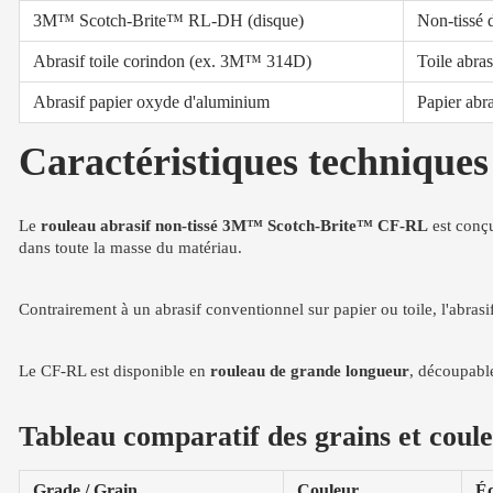
3M™ Scotch-Brite™ RL-DH (disque)
Non-tissé 
Abrasif toile corindon (ex. 3M™ 314D)
Toile abra
Abrasif papier oxyde d'aluminium
Papier abra
Caractéristiques techniques
Le
rouleau abrasif non-tissé 3M™ Scotch-Brite™ CF-RL
est conçu
dans toute la masse du matériau.
Contrairement à un abrasif conventionnel sur papier ou toile, l'abrasif
Le CF-RL est disponible en
rouleau de grande longueur
, découpabl
Tableau comparatif des grains et coule
Grade / Grain
Couleur
Éq