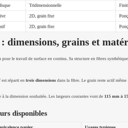
disque
Tridimensionnelle
Finit
sive
2D, grain fixe
Ponç
sif
2D, grain fixe
Ponç
 : dimensions, grains et matér
 pour le travail de surface en continu. Sa structure en fibres synthétiqu
 est réparti en
trois dimensions
dans la fibre. Le grain reste actif même
e à la dimension souhaitée. Les largeurs courantes vont de
115 mm à 1
urs disponibles
uivalence papier
Usages typiques