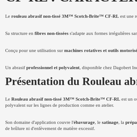
Le
rouleau abrasif non-tissé 3M™ Scotch-Brite™ CF-RL
est une r
Sa structure en
fibres non-tissées
s'adapte aux formes irrégulières sa
Conçu pour une utilisation sur
machines rotatives et outils motoris
Un abrasif
professionnel et polyvalent
, disponible chez Dagobert Ind
Présentation du Rouleau a
Le
Rouleau abrasif non-tissé 3M™ Scotch-Brite™ CF-RL
est un o
polyvalent sur les lignes de production comme en atelier.
Son domaine d'application couvre l'
ébavurage
, le
satinage
, la
prépa
de brûlure ni d'enlèvement de matière excessif.