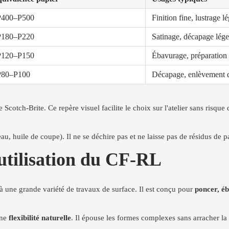
P400–P500
Finition fine, lustrage lé
P180–P220
Satinage, décapage lég
P120–P150
Ébavurage, préparation 
P80–P100
Décapage, enlèvement d
cotch-Brite. Ce repère visuel facilite le choix sur l'atelier sans risque
au, huile de coupe). Il ne se déchire pas et ne laisse pas de résidus de pa
utilisation du CF-RL
à une grande variété de travaux de surface. Il est conçu pour
poncer, éb
une
flexibilité naturelle
. Il épouse les formes complexes sans arracher la