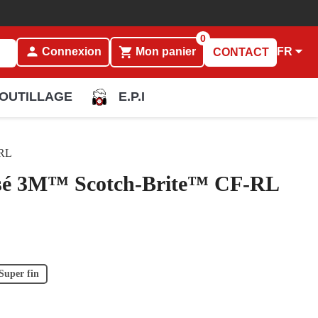
0
person

shopping_cart
FR
Connexion
Mon panier
CONTACT
OUTILLAGE
E.P.I
-RL
issé 3M™ Scotch-Brite™ CF-RL
Super fin