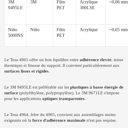
3M
3M
Film
Acrylique
~0,06 mm
9495LE
PET
300LSE
Nitto
Nitto
Film
Acrylique
~0,05 mm
5000NS
PET
Le Tesa 4965 offre un bon équilibre entre
adhérence élevée
, tenue
thermique et finesse du support. Il convient particulièrement aux
surfaces lisses et rigides
.
Le 3M 9495LE est préférable sur les
plastiques à basse énergie de
surface
(polyéthylène, polypropylène). Le 3M 9671LE s'impose
pour les applications
optiques transparentes
.
Le Tesa 4964, frère du 4965, convient aux assemblages moins
exigeants où la
force d'adhérence maximale
n'est pas requise.