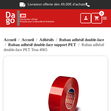
Livraison offerte dès 49,00€ d’achats
0
person

shopping_cart
Accueil
Accueil
Adhésifs
Ruban adhésif double-face
Ruban adhésif double-face support PET
Ruban adhésif
double-face PET Tesa 4965