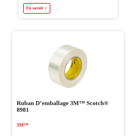
En savoir +
Ruban D’emballage 3M™ Scotch®
8981
3M™