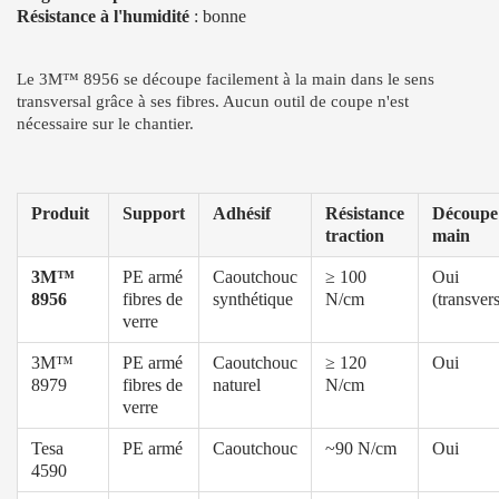
Résistance à l'humidité
: bonne
Le 3M™ 8956 se découpe facilement à la main dans le sens
transversal grâce à ses fibres. Aucun outil de coupe n'est
nécessaire sur le chantier.
Produit
Support
Adhésif
Résistance
Découpe
traction
main
3M™
PE armé
Caoutchouc
≥ 100
Oui
8956
fibres de
synthétique
N/cm
(transvers
verre
3M™
PE armé
Caoutchouc
≥ 120
Oui
8979
fibres de
naturel
N/cm
verre
Tesa
PE armé
Caoutchouc
~90 N/cm
Oui
4590