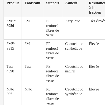
Produit
Fabricant
Support
Adhésif
Résistanc
à la
traction
3M™
3M
PE
Acrylique
Très élevé
8956
renforcé
fibres de
verre
3M™
3M
PE
Caoutchouc
Élevée
8915
renforcé
synthétique
fibres de
verre
Tesa
Tesa
PE
Caoutchouc
Élevée
4590
renforcé
naturel
fibres de
verre
Nitto
Nitto
PE
Caoutchouc
Élevée
395
renforcé
synthétique
fibres de
verre