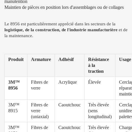
manutention
Maintien de pièces en position lors d'assemblages ou de collages
Le 8956 est particulièrement apprécié dans les secteurs de la
logistique, de la construction, de l'industrie manufacturière
et de
la maintenance.
Produit
Armature
Adhésif
Résistance
Usage 
à la
traction
3M™
Fibres de
Acrylique
Élevée
Cercla
8956
verre
réparat
maintie
3M™
Fibres de
Caoutchouc
Très élevée
Cercla
8915
verre
(sens
unidire
(uniaxial)
longitudinal)
palette
3M™
Fibres de
Caoutchouc
Très élevée
Charge