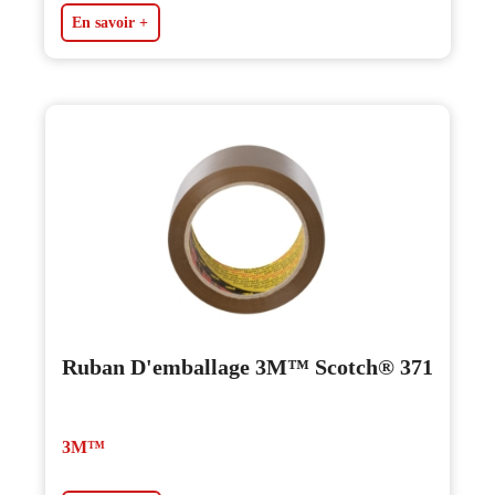
En savoir +
Ruban D'emballage 3M™ Scotch® 371
3M™