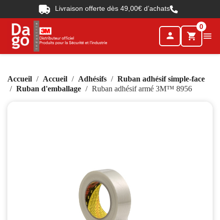
Livraison offerte dès 49,00€ d’achats
0
person

shopping_cart
Accueil
Accueil
Adhésifs
Ruban adhésif simple-face
Ruban d'emballage
Ruban adhésif armé 3M™ 8956