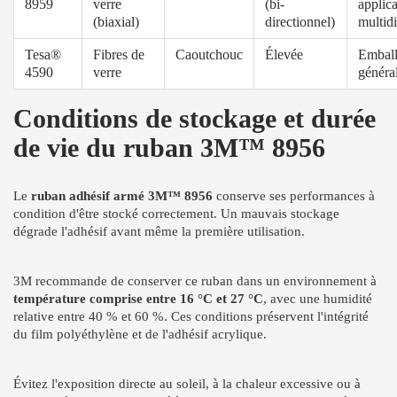
8959
verre
(bi-
applica
(biaxial)
directionnel)
multidi
Tesa®
Fibres de
Caoutchouc
Élevée
Emball
4590
verre
généra
Conditions de stockage et durée
de vie du ruban 3M™ 8956
Le
ruban adhésif armé 3M™ 8956
conserve ses performances à
condition d'être stocké correctement. Un mauvais stockage
dégrade l'adhésif avant même la première utilisation.
3M recommande de conserver ce ruban dans un environnement à
température comprise entre 16 °C et 27 °C
, avec une humidité
relative entre 40 % et 60 %. Ces conditions préservent l'intégrité
du film polyéthylène et de l'adhésif acrylique.
Évitez l'exposition directe au soleil, à la chaleur excessive ou à